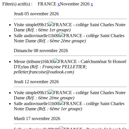
Filtre(s) actif(s) :
FRANCE
x
Novembre 2026
x
Jeudi 05 novembre 2026
Visite simple
09h15
FRANCE
- collège Saint Charles Notre
Dame
(Réf. : 6ème 1er groupe)
Salle audiovisuelle
11h00
FRANCE
- collège Saint Charles
Notre Dame
(Réf. : 6ème 2ème groupe)
Dimanche 08 novembre 2026
Messe (tribune)
16h30
FRANCE
- Catéchuménat St Honoré
D'Eylau
(Réf. : Françoise PELLETIER;
pelletier.francoise@outlook.com)
Jeudi 12 novembre 2026
Visite simple
09h15
FRANCE
- collège Saint Charles Notre
Dame
(Réf. : 6ème 2ème groupe)
Salle audiovisuelle
11h00
FRANCE
- collège Saint Charles
Notre Dame
(Réf. : 6ème 1er groupe)
Mardi 17 novembre 2026