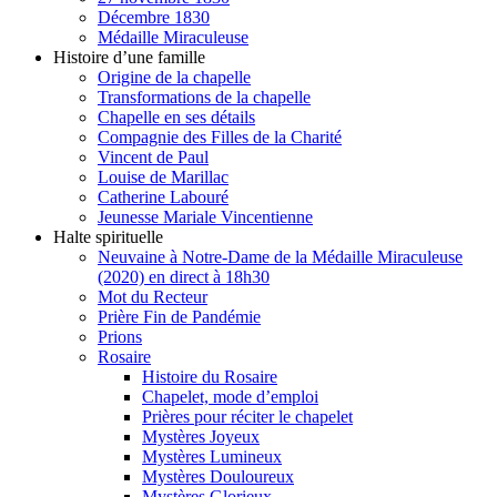
Décembre 1830
Médaille Miraculeuse
Histoire d’une famille
Origine de la chapelle
Transformations de la chapelle
Chapelle en ses détails
Compagnie des Filles de la Charité
Vincent de Paul
Louise de Marillac
Catherine Labouré
Jeunesse Mariale Vincentienne
Halte spirituelle
Neuvaine à Notre-Dame de la Médaille Miraculeuse
(2020) en direct à 18h30
Mot du Recteur
Prière Fin de Pandémie
Prions
Rosaire
Histoire du Rosaire
Chapelet, mode d’emploi
Prières pour réciter le chapelet
Mystères Joyeux
Mystères Lumineux
Mystères Douloureux
Mystères Glorieux