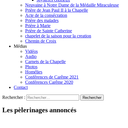
Neuvaine à Notre Dame de la Médaille Miraculeuse
Prière de Jean Paul II à la Chapelle
Acte de la consécration
Prière des malades
Prière à Marie
Prière de Sainte Catherine
chapelet de la saison pour la creation
Chemin de Croix
Médias
Vidéos
Audio
Carnets de la Chapelle
Photos
Homélies
Conférences de Carême 2021
Conférences Carême 2020
Contact
Rechercher :
Les pèlerinages annoncés