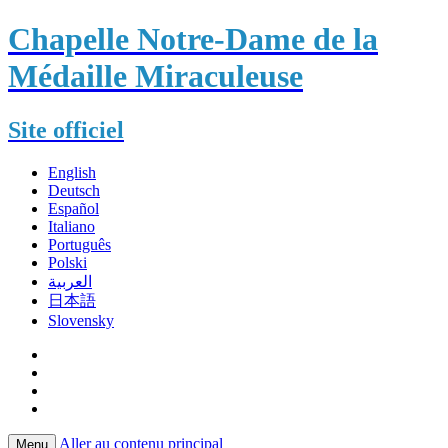
Chapelle Notre-Dame de la
Médaille Miraculeuse
Site officiel
English
Deutsch
Español
Italiano
Português
Polski
العربية
日本語
Slovensky
Aller au contenu principal
Menu