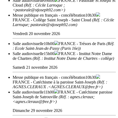
Salle audiovisuelle
09h00
FRANCE
- Pastorale St Joseph St
Cloud
(Réf. : Cécile Larroque ;
<pastorale@stjoseph92.com>)
Messe publique en français - concélébration
10h30
FRANCE
- Collège Saint Joseph - Saint Cloud
(Réf. : Cécile
Larroque; pastorale@stjoseph92.com)
Vendredi 20 novembre 2026
Salle audiovisuelle
10h00
FRANCE
- Trésors de Paris
(Réf.
: Ecole Saint-Jean-de-Passy (Paris 16e))
Salle audiovisuelle
15h00
FRANCE
- Institut Notre Dame
de Chartres
(Réf. : Institut Notre Dame de Chartres - collège)
Samedi 21 novembre 2026
Messe publique en français - concélébration
10h30
FRANCE
- Catéchisme à la paroisse Saint-Joseph
(Réf. :
AGNES.CLERAUX .<AGNES.CLERAUX@free.fr>)
Salle audiovisuelle
11h00
FRANCE
- Catéchisme paroisse
Saint-Joseph de Satrouville
(Réf. : agnes.cleraux;
<agnes.cleraux@free.fr>)
Dimanche 29 novembre 2026