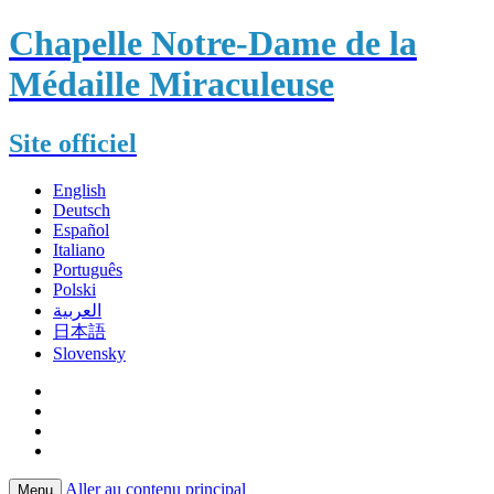
Chapelle Notre-Dame de la
Médaille Miraculeuse
Site officiel
English
Deutsch
Español
Italiano
Português
Polski
العربية
日本語
Slovensky
Aller au contenu principal
Menu