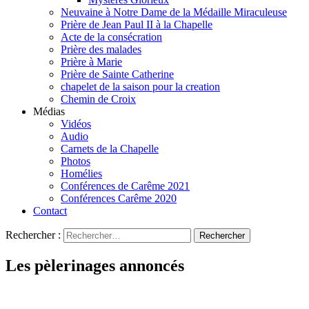
Neuvaine à Notre Dame de la Médaille Miraculeuse
Prière de Jean Paul II à la Chapelle
Acte de la consécration
Prière des malades
Prière à Marie
Prière de Sainte Catherine
chapelet de la saison pour la creation
Chemin de Croix
Médias
Vidéos
Audio
Carnets de la Chapelle
Photos
Homélies
Conférences de Carême 2021
Conférences Carême 2020
Contact
Rechercher :
Les pèlerinages annoncés