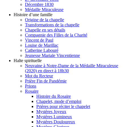
Décembre 1830
Médaille Miraculeuse
Histoire d’une famille
Origine de la chapelle
Transformations de la chapelle
Chapelle en ses détails
Compagnie des Filles de la Charité
Vincent de Paul
Louise de Marillac
Catherine Labouré
Jeunesse Mariale Vincentienne
Halte spirituelle
Neuvaine à Notre-Dame de la Médaille Miraculeuse
(2020) en direct à 18h30
Mot du Recteur
Prière Fin de Pandémie
Prions
Rosaire
Histoire du Rosaire
Chapelet, mode d’emploi
Prières pour réciter le chapelet
Mystères Joyeux
Mystères Lumineux
Mystères Douloureux
Mystères Glorieux