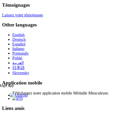
Témoignages
Laissez votre témoignage
Other languages
English
Deutsch
Español
Italiano
Português
Polski
العربية
日本語
Slovensky
Application mobile
Téléchargez notre application mobile Médaille Miraculeuse.
Liens amis