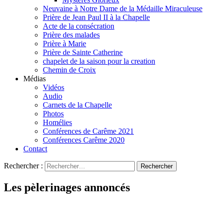
Neuvaine à Notre Dame de la Médaille Miraculeuse
Prière de Jean Paul II à la Chapelle
Acte de la consécration
Prière des malades
Prière à Marie
Prière de Sainte Catherine
chapelet de la saison pour la creation
Chemin de Croix
Médias
Vidéos
Audio
Carnets de la Chapelle
Photos
Homélies
Conférences de Carême 2021
Conférences Carême 2020
Contact
Rechercher :
Les pèlerinages annoncés