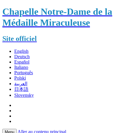
Chapelle Notre-Dame de la
Médaille Miraculeuse
Site officiel
English
Deutsch
Español
Italiano
Português
Polski
العربية
日本語
Slovensky
Aller au contenu principal
Menu