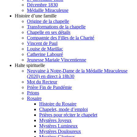
Décembre 1830
Médaille Miraculeuse
Histoire d’une famille
Origine de la chapelle
Transformations de la chapelle
Chapelle en ses détails
Compagnie des Filles de la Charité
Vincent de Paul
Louise de Marillac
Catherine Labouré
Jeunesse Mariale Vincentienne
Halte spirituelle
Neuvaine à Notre-Dame de la Médaille Miraculeuse
(2020) en direct à 18h30
Mot du Recteur
Prière Fin de Pandémie
Prions
Rosaire
Histoire du Rosaire
Chapelet, mode d’emploi
Prières pour réciter le chapelet
Mystères Joyeux
Mystères Lumineux
Mystères Douloureux
Mystères Glorieux