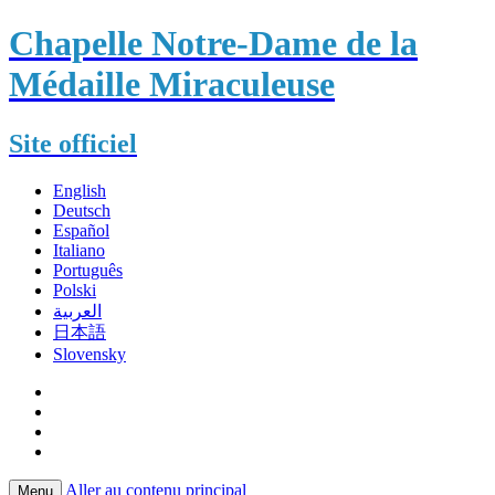
Chapelle Notre-Dame de la
Médaille Miraculeuse
Site officiel
English
Deutsch
Español
Italiano
Português
Polski
العربية
日本語
Slovensky
Aller au contenu principal
Menu