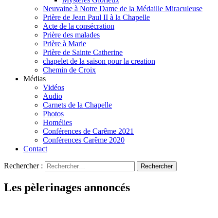
Neuvaine à Notre Dame de la Médaille Miraculeuse
Prière de Jean Paul II à la Chapelle
Acte de la consécration
Prière des malades
Prière à Marie
Prière de Sainte Catherine
chapelet de la saison pour la creation
Chemin de Croix
Médias
Vidéos
Audio
Carnets de la Chapelle
Photos
Homélies
Conférences de Carême 2021
Conférences Carême 2020
Contact
Rechercher :
Les pèlerinages annoncés