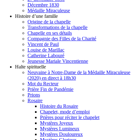
Décembre 1830
Médaille Miraculeuse
Histoire d’une famille
Origine de la chapelle
Transformations de la chapelle
Chapelle en ses détails
Compagnie des Filles de la Charité
Vincent de Paul
Louise de Marillac
Catherine Labouré
Jeunesse Mariale Vincentienne
Halte spirituelle
Neuvaine à Notre-Dame de la Médaille Miraculeuse
(2020) en direct à 18h30
Mot du Recteur
Prière Fin de Pandémie
Prions
Rosaire
Histoire du Rosaire
Chapelet, mode d’emploi
Prières pour réciter le chapelet
Mystères Joyeux
Mystères Lumineux
Mystères Douloureux
Mystères Glorieux