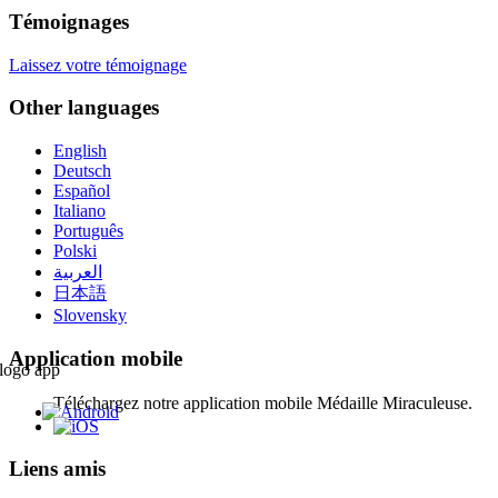
Témoignages
Laissez votre témoignage
Other languages
English
Deutsch
Español
Italiano
Português
Polski
العربية
日本語
Slovensky
Application mobile
Téléchargez notre application mobile Médaille Miraculeuse.
Liens amis