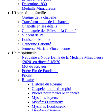
Décembre 1830
Médaille Miraculeuse
Histoire d’une famille
Origine de la chapelle
Transformations de la chapelle
Chapelle en ses détails
Compagnie des Filles de la Charité
Vincent de Paul
Louise de Marillac
Catherine Labouré
Jeunesse Mariale Vincentienne
Halte spirituelle
Neuvaine à Notre-Dame de la Médaille Miraculeuse
(2020) en direct à 18h30
Mot du Recteur
Prière Fin de Pandémie
Prions
Rosaire
Histoire du Rosaire
Chapelet, mode d’emploi
Prières pour réciter le chapelet
Mystères Joyeux
Mystères Lumineux
Mystères Douloureux
Mystères Glorieux