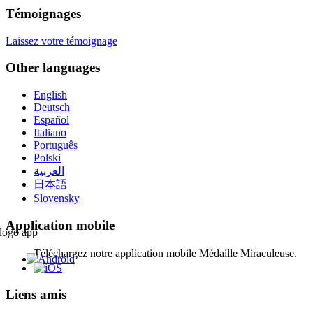
Témoignages
Laissez votre témoignage
Other languages
English
Deutsch
Español
Italiano
Português
Polski
العربية
日本語
Slovensky
Application mobile
Téléchargez notre application mobile Médaille Miraculeuse.
Liens amis