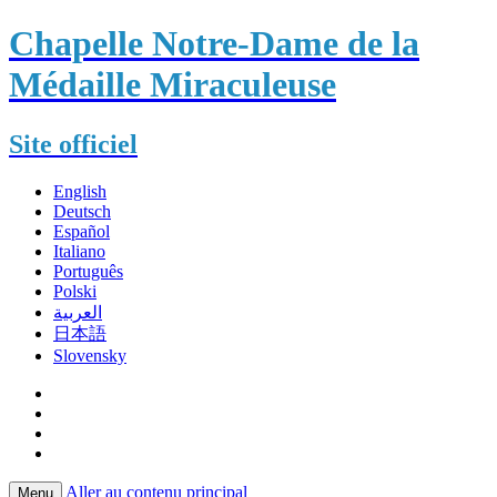
Chapelle Notre-Dame de la
Médaille Miraculeuse
Site officiel
English
Deutsch
Español
Italiano
Português
Polski
العربية
日本語
Slovensky
Aller au contenu principal
Menu