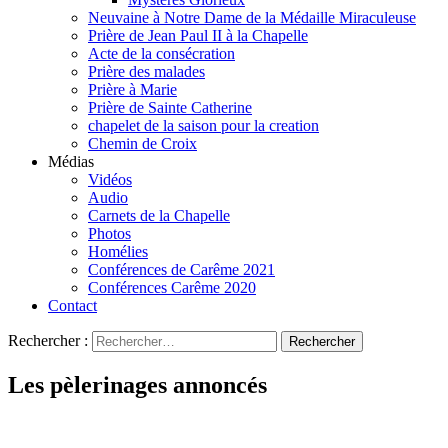
Neuvaine à Notre Dame de la Médaille Miraculeuse
Prière de Jean Paul II à la Chapelle
Acte de la consécration
Prière des malades
Prière à Marie
Prière de Sainte Catherine
chapelet de la saison pour la creation
Chemin de Croix
Médias
Vidéos
Audio
Carnets de la Chapelle
Photos
Homélies
Conférences de Carême 2021
Conférences Carême 2020
Contact
Rechercher :
Les pèlerinages annoncés