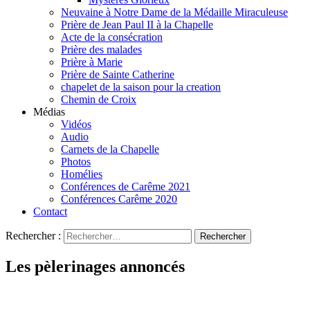
Neuvaine à Notre Dame de la Médaille Miraculeuse
Prière de Jean Paul II à la Chapelle
Acte de la consécration
Prière des malades
Prière à Marie
Prière de Sainte Catherine
chapelet de la saison pour la creation
Chemin de Croix
Médias
Vidéos
Audio
Carnets de la Chapelle
Photos
Homélies
Conférences de Carême 2021
Conférences Carême 2020
Contact
Rechercher :
Les pèlerinages annoncés