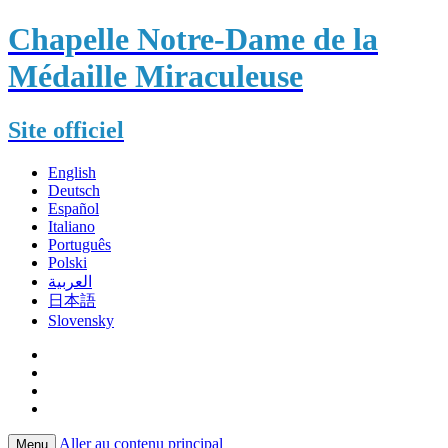
Chapelle Notre-Dame de la
Médaille Miraculeuse
Site officiel
English
Deutsch
Español
Italiano
Português
Polski
العربية
日本語
Slovensky
Aller au contenu principal
Menu