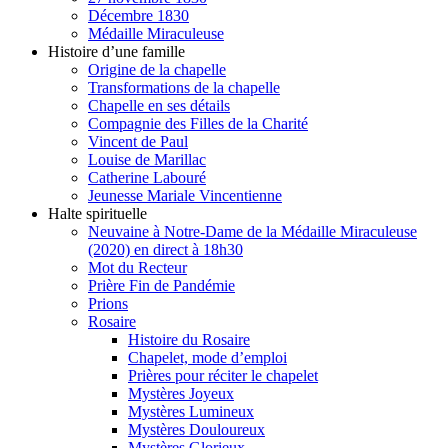
Décembre 1830
Médaille Miraculeuse
Histoire d’une famille
Origine de la chapelle
Transformations de la chapelle
Chapelle en ses détails
Compagnie des Filles de la Charité
Vincent de Paul
Louise de Marillac
Catherine Labouré
Jeunesse Mariale Vincentienne
Halte spirituelle
Neuvaine à Notre-Dame de la Médaille Miraculeuse
(2020) en direct à 18h30
Mot du Recteur
Prière Fin de Pandémie
Prions
Rosaire
Histoire du Rosaire
Chapelet, mode d’emploi
Prières pour réciter le chapelet
Mystères Joyeux
Mystères Lumineux
Mystères Douloureux
Mystères Glorieux