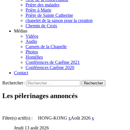
Prière des malades
Prière à Marie
Prière de Sainte Catherine
chapelet de la saison pour la creation
Chemin de Croix
Médias
Vidéos
Audio
Carnets de la Chapelle
Photos
Homélies
Conférences de Carême 2021
Conférences Carême 2020
Contact
Rechercher :
Les pèlerinages annoncés
Filtre(s) actif(s) :
HONG-KONG
x
Août 2026
x
Jeudi 13 août 2026