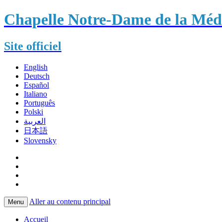
Chapelle Notre-Dame de la Méda
Site officiel
English
Deutsch
Español
Italiano
Português
Polski
العربية
日本語
Slovensky
Aller au contenu principal
Menu
Accueil