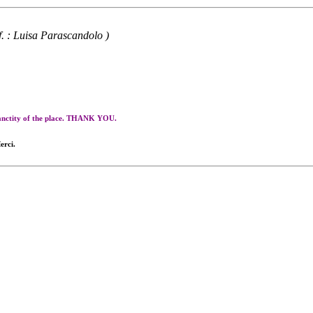
f. : Luisa Parascandolo )
 sanctity of the place. THANK YOU.
erci.