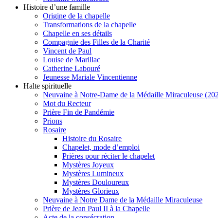
Histoire d’une famille
Origine de la chapelle
Transformations de la chapelle
Chapelle en ses détails
Compagnie des Filles de la Charité
Vincent de Paul
Louise de Marillac
Catherine Labouré
Jeunesse Mariale Vincentienne
Halte spirituelle
Neuvaine à Notre-Dame de la Médaille Miraculeuse (202
Mot du Recteur
Prière Fin de Pandémie
Prions
Rosaire
Histoire du Rosaire
Chapelet, mode d’emploi
Prières pour réciter le chapelet
Mystères Joyeux
Mystères Lumineux
Mystères Douloureux
Mystères Glorieux
Neuvaine à Notre Dame de la Médaille Miraculeuse
Prière de Jean Paul II à la Chapelle
Acte de la consécration