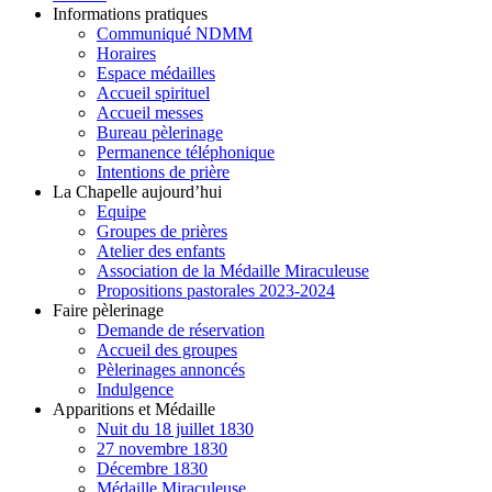
Informations pratiques
Communiqué NDMM
Horaires
Espace médailles
Accueil spirituel
Accueil messes
Bureau pèlerinage
Permanence téléphonique
Intentions de prière
La Chapelle aujourd’hui
Equipe
Groupes de prières
Atelier des enfants
Association de la Médaille Miraculeuse
Propositions pastorales 2023-2024
Faire pèlerinage
Demande de réservation
Accueil des groupes
Pèlerinages annoncés
Indulgence
Apparitions et Médaille
Nuit du 18 juillet 1830
27 novembre 1830
Décembre 1830
Médaille Miraculeuse