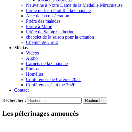
Neuvaine à Notre Dame de la Médaille Miraculeuse
Prière de Jean Paul II à la Chapelle
Acte de la consécration
Prière des malades
Prière à Marie
Prière de Sainte Catherine
chapelet de la saison pour la creation
Chemin de Croix
Médias
Vidéos
Audio
Carnets de la Chapelle
Photos
Homélies
Conférences de Carême 2021
Conférences Carême 2020
Contact
Rechercher :
Les pèlerinages annoncés