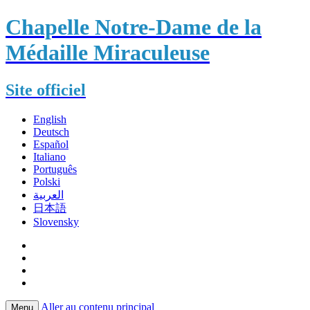
Chapelle Notre-Dame de la
Médaille Miraculeuse
Site officiel
English
Deutsch
Español
Italiano
Português
Polski
العربية
日本語
Slovensky
Aller au contenu principal
Menu