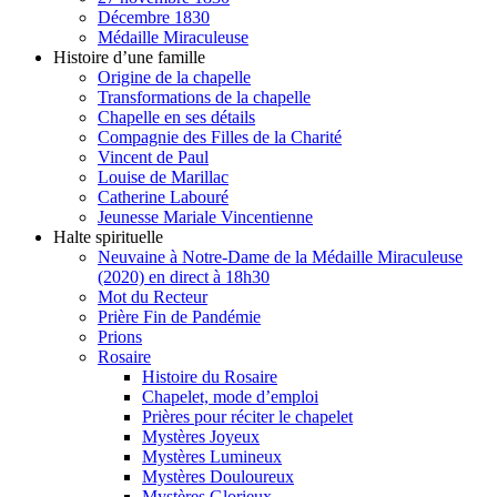
Décembre 1830
Médaille Miraculeuse
Histoire d’une famille
Origine de la chapelle
Transformations de la chapelle
Chapelle en ses détails
Compagnie des Filles de la Charité
Vincent de Paul
Louise de Marillac
Catherine Labouré
Jeunesse Mariale Vincentienne
Halte spirituelle
Neuvaine à Notre-Dame de la Médaille Miraculeuse
(2020) en direct à 18h30
Mot du Recteur
Prière Fin de Pandémie
Prions
Rosaire
Histoire du Rosaire
Chapelet, mode d’emploi
Prières pour réciter le chapelet
Mystères Joyeux
Mystères Lumineux
Mystères Douloureux
Mystères Glorieux