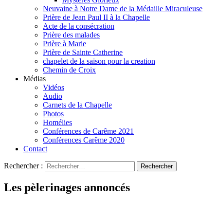
Neuvaine à Notre Dame de la Médaille Miraculeuse
Prière de Jean Paul II à la Chapelle
Acte de la consécration
Prière des malades
Prière à Marie
Prière de Sainte Catherine
chapelet de la saison pour la creation
Chemin de Croix
Médias
Vidéos
Audio
Carnets de la Chapelle
Photos
Homélies
Conférences de Carême 2021
Conférences Carême 2020
Contact
Rechercher :
Les pèlerinages annoncés