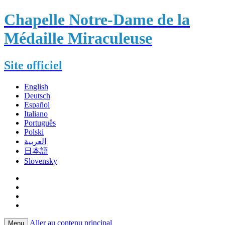
Chapelle Notre-Dame de la
Médaille Miraculeuse
Site officiel
English
Deutsch
Español
Italiano
Português
Polski
العربية
日本語
Slovensky
Aller au contenu principal
Menu