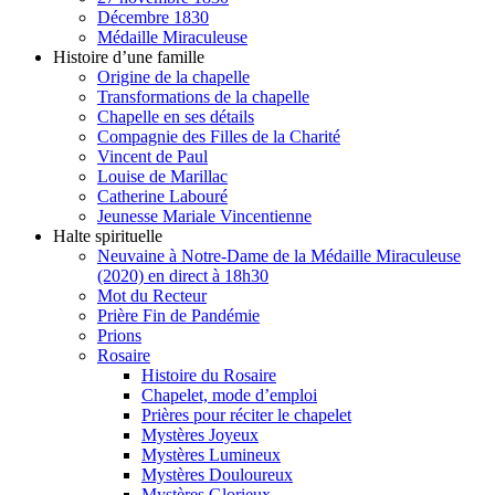
Décembre 1830
Médaille Miraculeuse
Histoire d’une famille
Origine de la chapelle
Transformations de la chapelle
Chapelle en ses détails
Compagnie des Filles de la Charité
Vincent de Paul
Louise de Marillac
Catherine Labouré
Jeunesse Mariale Vincentienne
Halte spirituelle
Neuvaine à Notre-Dame de la Médaille Miraculeuse
(2020) en direct à 18h30
Mot du Recteur
Prière Fin de Pandémie
Prions
Rosaire
Histoire du Rosaire
Chapelet, mode d’emploi
Prières pour réciter le chapelet
Mystères Joyeux
Mystères Lumineux
Mystères Douloureux
Mystères Glorieux