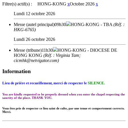
Filtre(s) actif(s) :
HONG-KONG
x
Octobre 2026
x
Lundi 12 octobre 2026
Messe (autel principal)
09h30
HONG-KONG
- TBA
(Réf. :
HKG-6765)
Lundi 26 octobre 2026
Messe (tribune)
11h30
HONG-KONG
- DIOCESE DE
HONG KONG
(Réf. : Virginia Tam;
cicmhk@netvigator.com)
Information
Lieu de prière et recueillement, merci de respecter le
SILENCE.
You are kindly requested to be properly dressed when you enter the chapel respecting the
sanctity of the place. THANK YOU.
Vous êtes prie de respecter ce lieu saint de culte, par une tenue et comportement corrects.
Merci.