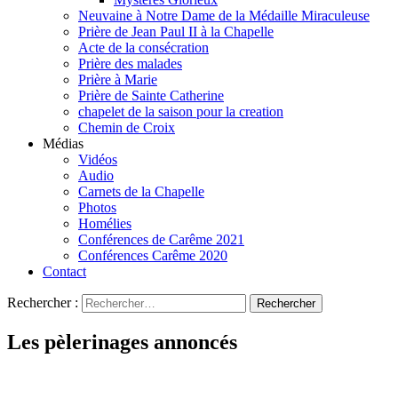
Neuvaine à Notre Dame de la Médaille Miraculeuse
Prière de Jean Paul II à la Chapelle
Acte de la consécration
Prière des malades
Prière à Marie
Prière de Sainte Catherine
chapelet de la saison pour la creation
Chemin de Croix
Médias
Vidéos
Audio
Carnets de la Chapelle
Photos
Homélies
Conférences de Carême 2021
Conférences Carême 2020
Contact
Rechercher :
Les pèlerinages annoncés