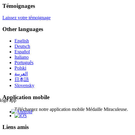
Témoignages
Laissez votre témoignage
Other languages
English
Deutsch
Español
Italiano
Português
Polski
العربية
日本語
Slovensky
Application mobile
Téléchargez notre application mobile Médaille Miraculeuse.
Liens amis