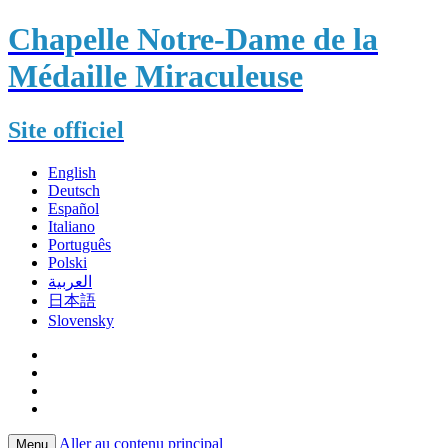
Chapelle Notre-Dame de la
Médaille Miraculeuse
Site officiel
English
Deutsch
Español
Italiano
Português
Polski
العربية
日本語
Slovensky
Aller au contenu principal
Menu