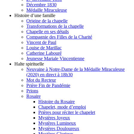
Décembre 1830
Médaille Miraculeuse
Histoire d’une famille
Origine de la chapelle
Transformations de la chapelle
Chapelle en ses détails
Compagnie des Filles de la Charité
Vincent de Paul
Louise de Marillac
Catherine Labouré
Jeunesse Mariale Vincentienne
Halte spirituelle
Neuvaine à Notre-Dame de la Médaille Miraculeuse
(2020) en direct à 18h30
Mot du Recteur
Prière Fin de Pandémie
Prions
Rosaire
Histoire du Rosaire
Chapelet, mode d’emploi
Prières pour réciter le chapelet
Mystères Joyeux
Mystères Lumineux
Mystères Douloureux
Mystères Glorieux