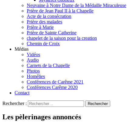
Neuvaine à Notre Dame de la Médaille Miraculeuse
Prière de Jean Paul II à la Chapelle
Acte de la consécration
Prière des malades
Prière à Marie
Prière de Sainte Catherine
chapelet de la saison pour la creation
Chemin de Croix
Médias
Vidéos
Audio
Carnets de la Chapelle
Photos
Homélies
Conférences de Carême 2021
Conférences Carême 2020
Contact
Rechercher :
Les pèlerinages annoncés