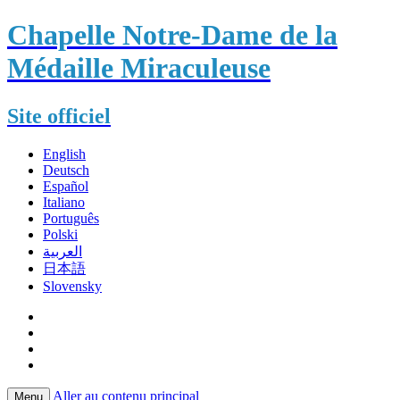
Chapelle Notre-Dame de la
Médaille Miraculeuse
Site officiel
English
Deutsch
Español
Italiano
Português
Polski
العربية
日本語
Slovensky
Aller au contenu principal
Menu