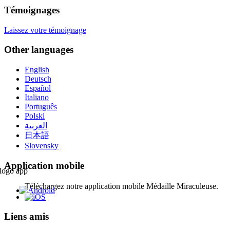
Témoignages
Laissez votre témoignage
Other languages
English
Deutsch
Español
Italiano
Português
Polski
العربية
日本語
Slovensky
Application mobile
Téléchargez notre application mobile Médaille Miraculeuse.
Liens amis