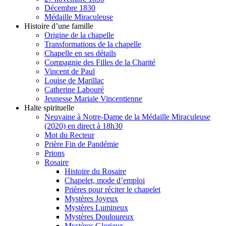
Décembre 1830
Médaille Miraculeuse
Histoire d’une famille
Origine de la chapelle
Transformations de la chapelle
Chapelle en ses détails
Compagnie des Filles de la Charité
Vincent de Paul
Louise de Marillac
Catherine Labouré
Jeunesse Mariale Vincentienne
Halte spirituelle
Neuvaine à Notre-Dame de la Médaille Miraculeuse
(2020) en direct à 18h30
Mot du Recteur
Prière Fin de Pandémie
Prions
Rosaire
Histoire du Rosaire
Chapelet, mode d’emploi
Prières pour réciter le chapelet
Mystères Joyeux
Mystères Lumineux
Mystères Douloureux
Mystères Glorieux