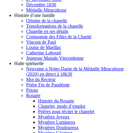
Décembre 1830
Médaille Miraculeuse
Histoire d’une famille
Origine de la chapelle
Transformations de la chapelle
Chapelle en ses détails
Compagnie des Filles de la Charité
Vincent de Paul
Louise de Marillac
Catherine Labouré
Jeunesse Mariale Vincentienne
Halte spirituelle
Neuvaine à Notre-Dame de la Médaille Miraculeuse
(2020) en direct à 18h30
Mot du Recteur
Prière Fin de Pandémie
Prions
Rosaire
Histoire du Rosaire
Chapelet, mode d’emploi
Prières pour réciter le chapelet
Mystères Joyeux
Mystères Lumineux
Mystères Douloureux
Mystères Glorieux