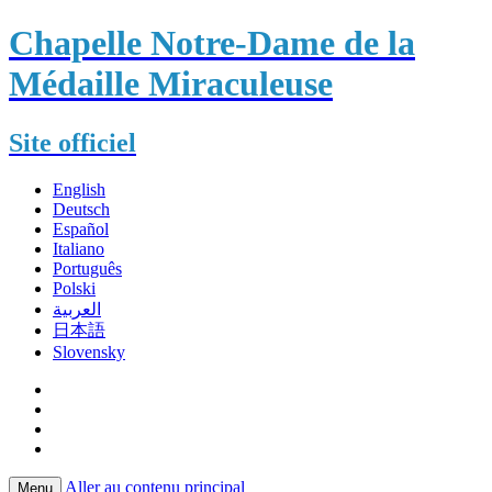
Chapelle Notre-Dame de la
Médaille Miraculeuse
Site officiel
English
Deutsch
Español
Italiano
Português
Polski
العربية
日本語
Slovensky
Aller au contenu principal
Menu