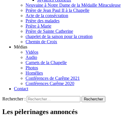
Neuvaine à Notre Dame de la Médaille Miraculeuse
Prière de Jean Paul II à la Chapelle
Acte de la consécration
Prière des malades
Prière à Marie
Prière de Sainte Catherine
chapelet de la saison pour la creation
Chemin de Croix
Médias
Vidéos
Audio
Carnets de la Chapelle
Photos
Homélies
Conférences de Carême 2021
Conférences Carême 2020
Contact
Rechercher :
Les pèlerinages annoncés