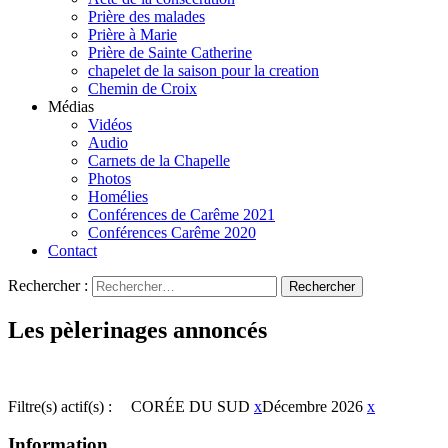
Prière des malades
Prière à Marie
Prière de Sainte Catherine
chapelet de la saison pour la creation
Chemin de Croix
Médias
Vidéos
Audio
Carnets de la Chapelle
Photos
Homélies
Conférences de Carême 2021
Conférences Carême 2020
Contact
Rechercher :
Les pèlerinages annoncés
Filtre(s) actif(s) :
CORÉE DU SUD
x
Décembre 2026
x
Information