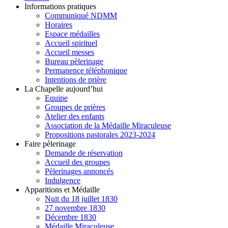
Informations pratiques
Communiqué NDMM
Horaires
Espace médailles
Accueil spirituel
Accueil messes
Bureau pèlerinage
Permanence téléphonique
Intentions de prière
La Chapelle aujourd’hui
Equipe
Groupes de prières
Atelier des enfants
Association de la Médaille Miraculeuse
Propositions pastorales 2023-2024
Faire pèlerinage
Demande de réservation
Accueil des groupes
Pèlerinages annoncés
Indulgence
Apparitions et Médaille
Nuit du 18 juillet 1830
27 novembre 1830
Décembre 1830
Médaille Miraculeuse