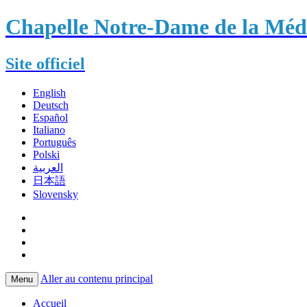
Chapelle Notre-Dame de la Méda
Site officiel
English
Deutsch
Español
Italiano
Português
Polski
العربية
日本語
Slovensky
Aller au contenu principal
Menu
Accueil