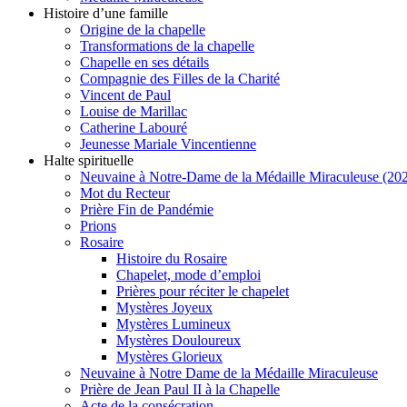
Histoire d’une famille
Origine de la chapelle
Transformations de la chapelle
Chapelle en ses détails
Compagnie des Filles de la Charité
Vincent de Paul
Louise de Marillac
Catherine Labouré
Jeunesse Mariale Vincentienne
Halte spirituelle
Neuvaine à Notre-Dame de la Médaille Miraculeuse (202
Mot du Recteur
Prière Fin de Pandémie
Prions
Rosaire
Histoire du Rosaire
Chapelet, mode d’emploi
Prières pour réciter le chapelet
Mystères Joyeux
Mystères Lumineux
Mystères Douloureux
Mystères Glorieux
Neuvaine à Notre Dame de la Médaille Miraculeuse
Prière de Jean Paul II à la Chapelle
Acte de la consécration