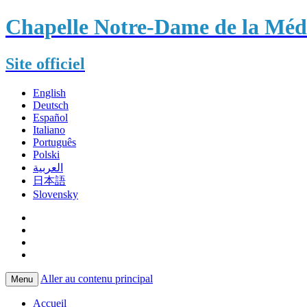
Chapelle Notre-Dame de la Méda
Site officiel
English
Deutsch
Español
Italiano
Português
Polski
العربية
日本語
Slovensky
Aller au contenu principal
Menu
Accueil