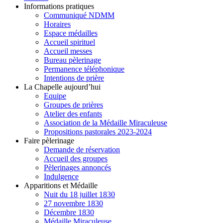
Informations pratiques
Communiqué NDMM
Horaires
Espace médailles
Accueil spirituel
Accueil messes
Bureau pèlerinage
Permanence téléphonique
Intentions de prière
La Chapelle aujourd’hui
Equipe
Groupes de prières
Atelier des enfants
Association de la Médaille Miraculeuse
Propositions pastorales 2023-2024
Faire pèlerinage
Demande de réservation
Accueil des groupes
Pèlerinages annoncés
Indulgence
Apparitions et Médaille
Nuit du 18 juillet 1830
27 novembre 1830
Décembre 1830
Médaille Miraculeuse