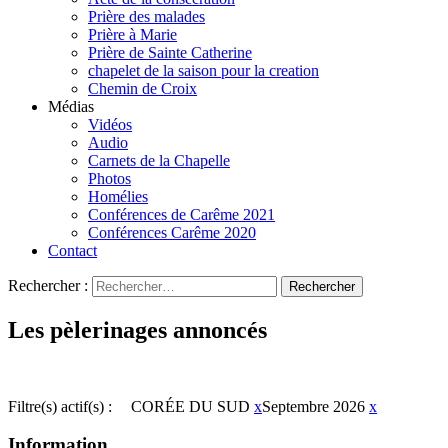
Prière des malades
Prière à Marie
Prière de Sainte Catherine
chapelet de la saison pour la creation
Chemin de Croix
Médias
Vidéos
Audio
Carnets de la Chapelle
Photos
Homélies
Conférences de Carême 2021
Conférences Carême 2020
Contact
Rechercher :
Les pèlerinages annoncés
Filtre(s) actif(s) :
CORÉE DU SUD
x
Septembre 2026
x
Information