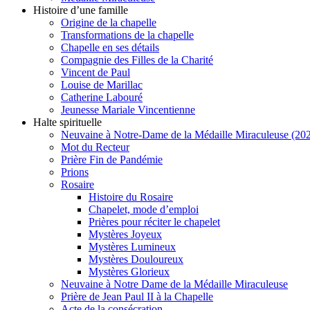
Histoire d’une famille
Origine de la chapelle
Transformations de la chapelle
Chapelle en ses détails
Compagnie des Filles de la Charité
Vincent de Paul
Louise de Marillac
Catherine Labouré
Jeunesse Mariale Vincentienne
Halte spirituelle
Neuvaine à Notre-Dame de la Médaille Miraculeuse (202
Mot du Recteur
Prière Fin de Pandémie
Prions
Rosaire
Histoire du Rosaire
Chapelet, mode d’emploi
Prières pour réciter le chapelet
Mystères Joyeux
Mystères Lumineux
Mystères Douloureux
Mystères Glorieux
Neuvaine à Notre Dame de la Médaille Miraculeuse
Prière de Jean Paul II à la Chapelle
Acte de la consécration