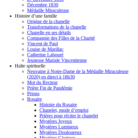
Décembre 1830
Médaille Miraculeuse
Histoire d’une famille
Origine de la chapelle
Transformations de la chapelle
Chapelle en ses détails
Compagnie des Filles de la Charité
Vincent de Paul
Louise de Marillac
Catherine Labouré
Jeunesse Mariale Vincentienne
Halte spirituelle
Neuvaine à Notre-Dame de la Médaille Miraculeuse
(2020) en direct à 18h30
Mot du Recteur
Prière Fin de Pandémie
Prions
Rosaire
Histoire du Rosaire
Chapelet, mode d’emploi
Prières pour réciter le chapelet
Mystères Joyeux
Mystères Lumineux
Mystères Douloureux
Mystères Glorieux