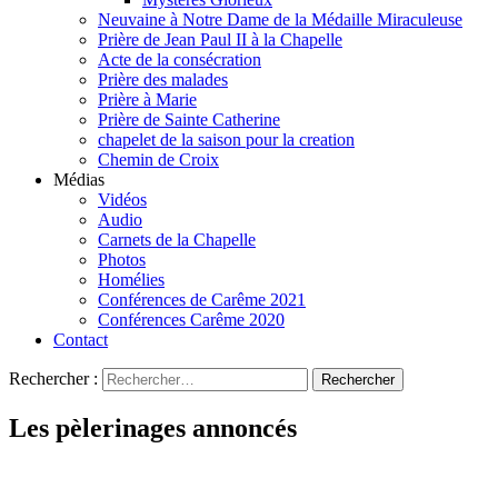
Neuvaine à Notre Dame de la Médaille Miraculeuse
Prière de Jean Paul II à la Chapelle
Acte de la consécration
Prière des malades
Prière à Marie
Prière de Sainte Catherine
chapelet de la saison pour la creation
Chemin de Croix
Médias
Vidéos
Audio
Carnets de la Chapelle
Photos
Homélies
Conférences de Carême 2021
Conférences Carême 2020
Contact
Rechercher :
Les pèlerinages annoncés