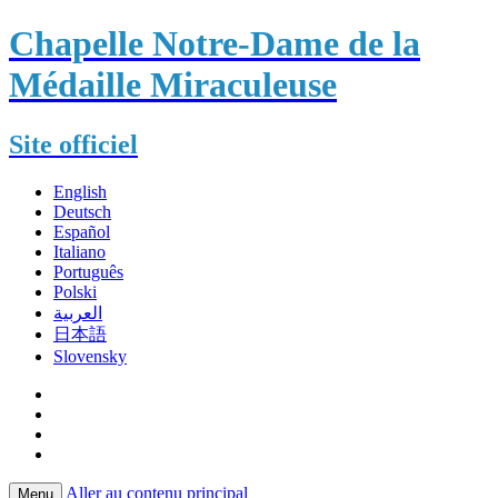
Chapelle Notre-Dame de la
Médaille Miraculeuse
Site officiel
English
Deutsch
Español
Italiano
Português
Polski
العربية
日本語
Slovensky
Aller au contenu principal
Menu