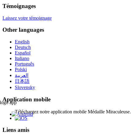
Témoignages
Laissez votre témoignage
Other languages
English
Deutsch
Español
Italiano
Português
Polski
العربية
日本語
Slovensky
Application mobile
Téléchargez notre application mobile Médaille Miraculeuse.
Liens amis