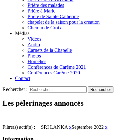
Prière des malades
Prière à Marie
Prière de Sainte Catherine
chapelet de la saison pour la creation
Chemin de Croix
Médias
Vidéos
Audio
Carnets de la Chapelle
Photos
Homélies
Conférences de Carême 2021
Conférences Carême 2020
Contact
Rechercher :
Les pèlerinages annoncés
Filtre(s) actif(s) :
SRI LANKA
x
Septembre 2022
x
Information