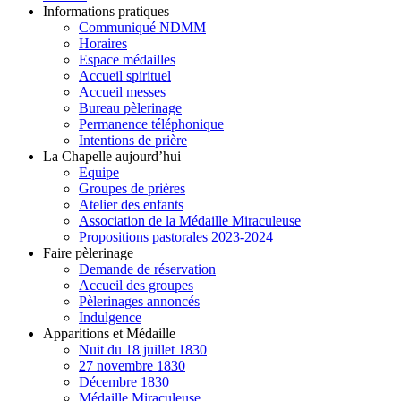
Informations pratiques
Communiqué NDMM
Horaires
Espace médailles
Accueil spirituel
Accueil messes
Bureau pèlerinage
Permanence téléphonique
Intentions de prière
La Chapelle aujourd’hui
Equipe
Groupes de prières
Atelier des enfants
Association de la Médaille Miraculeuse
Propositions pastorales 2023-2024
Faire pèlerinage
Demande de réservation
Accueil des groupes
Pèlerinages annoncés
Indulgence
Apparitions et Médaille
Nuit du 18 juillet 1830
27 novembre 1830
Décembre 1830
Médaille Miraculeuse