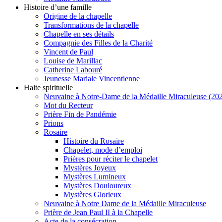
Histoire d’une famille
Origine de la chapelle
Transformations de la chapelle
Chapelle en ses détails
Compagnie des Filles de la Charité
Vincent de Paul
Louise de Marillac
Catherine Labouré
Jeunesse Mariale Vincentienne
Halte spirituelle
Neuvaine à Notre-Dame de la Médaille Miraculeuse (202
Mot du Recteur
Prière Fin de Pandémie
Prions
Rosaire
Histoire du Rosaire
Chapelet, mode d’emploi
Prières pour réciter le chapelet
Mystères Joyeux
Mystères Lumineux
Mystères Douloureux
Mystères Glorieux
Neuvaine à Notre Dame de la Médaille Miraculeuse
Prière de Jean Paul II à la Chapelle
Acte de la consécration