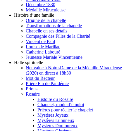
Décembre 1830
Médaille Miraculeuse
Histoire d’une famille
Origine de la chapelle
Transformations de la chapelle
Chapelle en ses détails
Compagnie des Filles de la Charité
Vincent de Paul
Louise de Marillac
Catherine Labouré
Jeunesse Mariale Vincentienne
Halte spirituelle
Neuvaine à Notre-Dame de la Médaille Miraculeuse
(2020) en direct à 18h30
Mot du Recteur
Prière Fin de Pandémie
Prions
Rosaire
Histoire du Rosaire
Chapelet, mode d’emploi
Prières pour réciter le chapelet
Mystères Joyeux
Mystères Lumineux
Mystères Douloureux
Mystères Glorieux