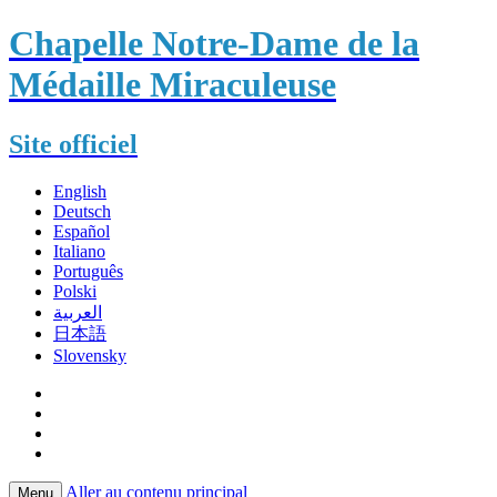
Chapelle Notre-Dame de la
Médaille Miraculeuse
Site officiel
English
Deutsch
Español
Italiano
Português
Polski
العربية
日本語
Slovensky
Aller au contenu principal
Menu