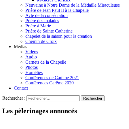
Neuvaine à Notre Dame de la Médaille Miraculeuse
Prière de Jean Paul II à la Chapelle
Acte de la consécration
Prière des malades
Prière à Marie
Prière de Sainte Catherine
chapelet de la saison pour la creation
Chemin de Croix
Médias
Vidéos
Audio
Carnets de la Chapelle
Photos
Homélies
Conférences de Carême 2021
Conférences Carême 2020
Contact
Rechercher :
Les pèlerinages annoncés