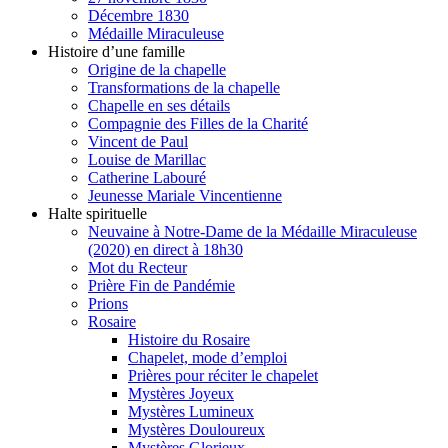
Décembre 1830
Médaille Miraculeuse
Histoire d’une famille
Origine de la chapelle
Transformations de la chapelle
Chapelle en ses détails
Compagnie des Filles de la Charité
Vincent de Paul
Louise de Marillac
Catherine Labouré
Jeunesse Mariale Vincentienne
Halte spirituelle
Neuvaine à Notre-Dame de la Médaille Miraculeuse
(2020) en direct à 18h30
Mot du Recteur
Prière Fin de Pandémie
Prions
Rosaire
Histoire du Rosaire
Chapelet, mode d’emploi
Prières pour réciter le chapelet
Mystères Joyeux
Mystères Lumineux
Mystères Douloureux
Mystères Glorieux