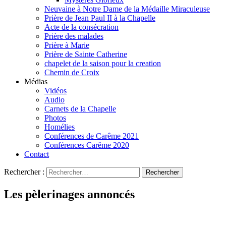
Neuvaine à Notre Dame de la Médaille Miraculeuse
Prière de Jean Paul II à la Chapelle
Acte de la consécration
Prière des malades
Prière à Marie
Prière de Sainte Catherine
chapelet de la saison pour la creation
Chemin de Croix
Médias
Vidéos
Audio
Carnets de la Chapelle
Photos
Homélies
Conférences de Carême 2021
Conférences Carême 2020
Contact
Rechercher :
Les pèlerinages annoncés