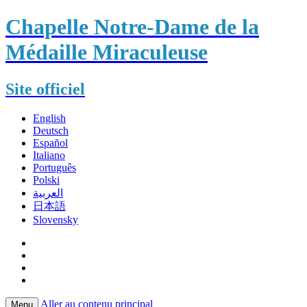
Chapelle Notre-Dame de la
Médaille Miraculeuse
Site officiel
English
Deutsch
Español
Italiano
Português
Polski
العربية
日本語
Slovensky
Aller au contenu principal
Menu