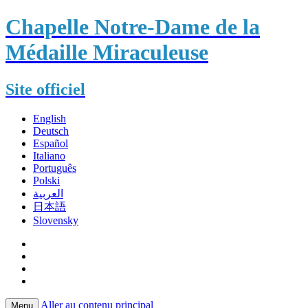
Chapelle Notre-Dame de la
Médaille Miraculeuse
Site officiel
English
Deutsch
Español
Italiano
Português
Polski
العربية
日本語
Slovensky
Aller au contenu principal
Menu