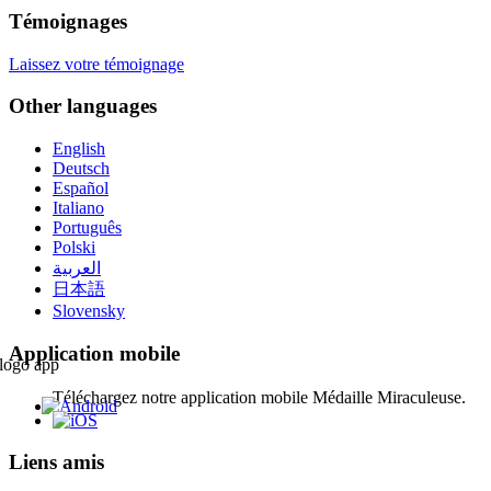
Témoignages
Laissez votre témoignage
Other languages
English
Deutsch
Español
Italiano
Português
Polski
العربية
日本語
Slovensky
Application mobile
Téléchargez notre application mobile Médaille Miraculeuse.
Liens amis