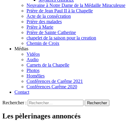
Neuvaine à Notre Dame de la Médaille Miraculeuse
Prière de Jean Paul II à la Chapelle
Acte de la consécration
Prière des malades
Prière à Marie
Prière de Sainte Catherine
chapelet de la saison pour la creation
Chemin de Croix
Médias
Vidéos
Audio
Carnets de la Chapelle
Photos
Homélies
Conférences de Carême 2021
Conférences Carême 2020
Contact
Rechercher :
Les pèlerinages annoncés