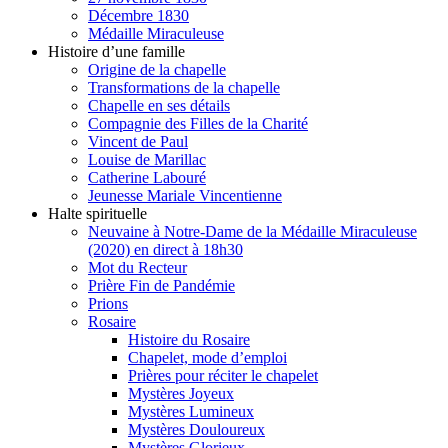
Décembre 1830
Médaille Miraculeuse
Histoire d’une famille
Origine de la chapelle
Transformations de la chapelle
Chapelle en ses détails
Compagnie des Filles de la Charité
Vincent de Paul
Louise de Marillac
Catherine Labouré
Jeunesse Mariale Vincentienne
Halte spirituelle
Neuvaine à Notre-Dame de la Médaille Miraculeuse
(2020) en direct à 18h30
Mot du Recteur
Prière Fin de Pandémie
Prions
Rosaire
Histoire du Rosaire
Chapelet, mode d’emploi
Prières pour réciter le chapelet
Mystères Joyeux
Mystères Lumineux
Mystères Douloureux
Mystères Glorieux