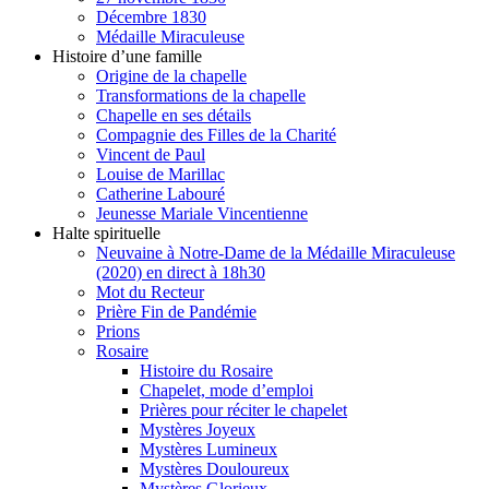
Décembre 1830
Médaille Miraculeuse
Histoire d’une famille
Origine de la chapelle
Transformations de la chapelle
Chapelle en ses détails
Compagnie des Filles de la Charité
Vincent de Paul
Louise de Marillac
Catherine Labouré
Jeunesse Mariale Vincentienne
Halte spirituelle
Neuvaine à Notre-Dame de la Médaille Miraculeuse
(2020) en direct à 18h30
Mot du Recteur
Prière Fin de Pandémie
Prions
Rosaire
Histoire du Rosaire
Chapelet, mode d’emploi
Prières pour réciter le chapelet
Mystères Joyeux
Mystères Lumineux
Mystères Douloureux
Mystères Glorieux