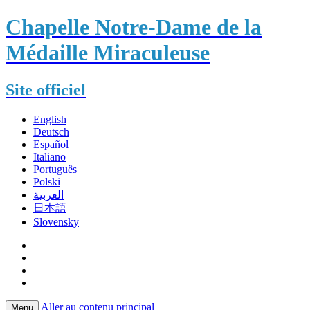
Chapelle Notre-Dame de la
Médaille Miraculeuse
Site officiel
English
Deutsch
Español
Italiano
Português
Polski
العربية
日本語
Slovensky
Aller au contenu principal
Menu