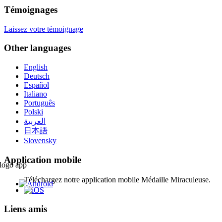
Témoignages
Laissez votre témoignage
Other languages
English
Deutsch
Español
Italiano
Português
Polski
العربية
日本語
Slovensky
Application mobile
Téléchargez notre application mobile Médaille Miraculeuse.
Liens amis