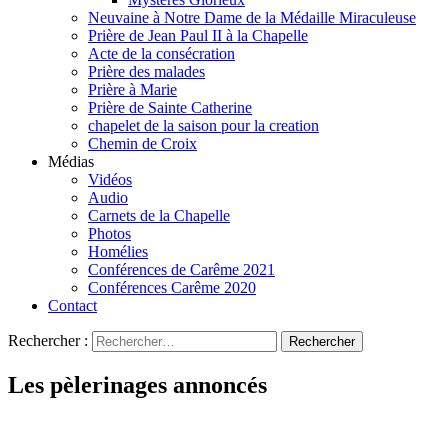
Neuvaine à Notre Dame de la Médaille Miraculeuse
Prière de Jean Paul II à la Chapelle
Acte de la consécration
Prière des malades
Prière à Marie
Prière de Sainte Catherine
chapelet de la saison pour la creation
Chemin de Croix
Médias
Vidéos
Audio
Carnets de la Chapelle
Photos
Homélies
Conférences de Carême 2021
Conférences Carême 2020
Contact
Rechercher :
Les pèlerinages annoncés