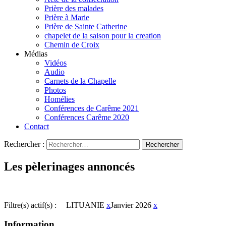
Prière des malades
Prière à Marie
Prière de Sainte Catherine
chapelet de la saison pour la creation
Chemin de Croix
Médias
Vidéos
Audio
Carnets de la Chapelle
Photos
Homélies
Conférences de Carême 2021
Conférences Carême 2020
Contact
Rechercher :
Les pèlerinages annoncés
Filtre(s) actif(s) :
LITUANIE
x
Janvier 2026
x
Information