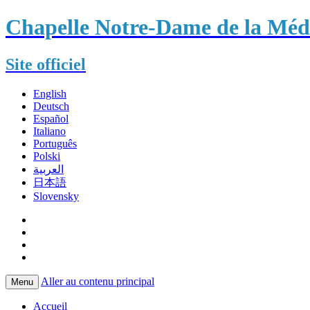
Chapelle Notre-Dame de la Méda
Site officiel
English
Deutsch
Español
Italiano
Português
Polski
العربية
日本語
Slovensky
Aller au contenu principal
Menu
Accueil