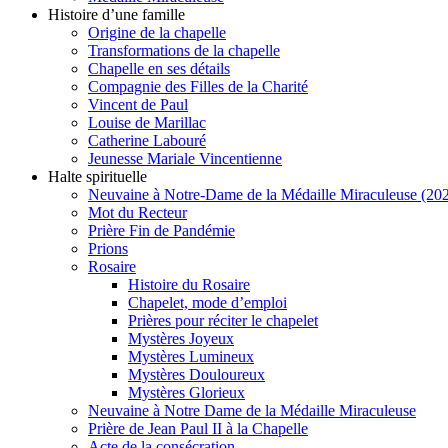
Histoire d’une famille
Origine de la chapelle
Transformations de la chapelle
Chapelle en ses détails
Compagnie des Filles de la Charité
Vincent de Paul
Louise de Marillac
Catherine Labouré
Jeunesse Mariale Vincentienne
Halte spirituelle
Neuvaine à Notre-Dame de la Médaille Miraculeuse (202
Mot du Recteur
Prière Fin de Pandémie
Prions
Rosaire
Histoire du Rosaire
Chapelet, mode d’emploi
Prières pour réciter le chapelet
Mystères Joyeux
Mystères Lumineux
Mystères Douloureux
Mystères Glorieux
Neuvaine à Notre Dame de la Médaille Miraculeuse
Prière de Jean Paul II à la Chapelle
Acte de la consécration