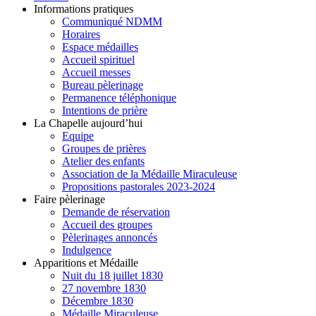
Informations pratiques
Communiqué NDMM
Horaires
Espace médailles
Accueil spirituel
Accueil messes
Bureau pèlerinage
Permanence téléphonique
Intentions de prière
La Chapelle aujourd’hui
Equipe
Groupes de prières
Atelier des enfants
Association de la Médaille Miraculeuse
Propositions pastorales 2023-2024
Faire pèlerinage
Demande de réservation
Accueil des groupes
Pèlerinages annoncés
Indulgence
Apparitions et Médaille
Nuit du 18 juillet 1830
27 novembre 1830
Décembre 1830
Médaille Miraculeuse