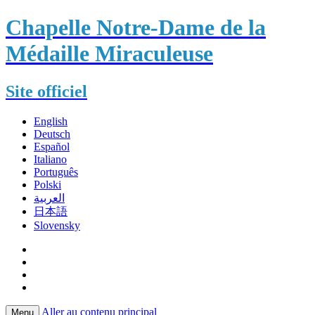
Chapelle Notre-Dame de la
Médaille Miraculeuse
Site officiel
English
Deutsch
Español
Italiano
Português
Polski
العربية
日本語
Slovensky
Aller au contenu principal
Menu