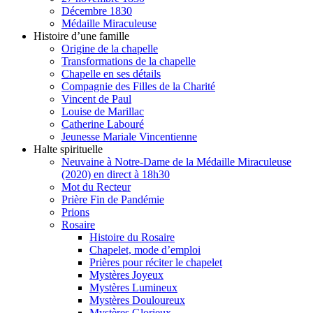
Décembre 1830
Médaille Miraculeuse
Histoire d’une famille
Origine de la chapelle
Transformations de la chapelle
Chapelle en ses détails
Compagnie des Filles de la Charité
Vincent de Paul
Louise de Marillac
Catherine Labouré
Jeunesse Mariale Vincentienne
Halte spirituelle
Neuvaine à Notre-Dame de la Médaille Miraculeuse
(2020) en direct à 18h30
Mot du Recteur
Prière Fin de Pandémie
Prions
Rosaire
Histoire du Rosaire
Chapelet, mode d’emploi
Prières pour réciter le chapelet
Mystères Joyeux
Mystères Lumineux
Mystères Douloureux
Mystères Glorieux