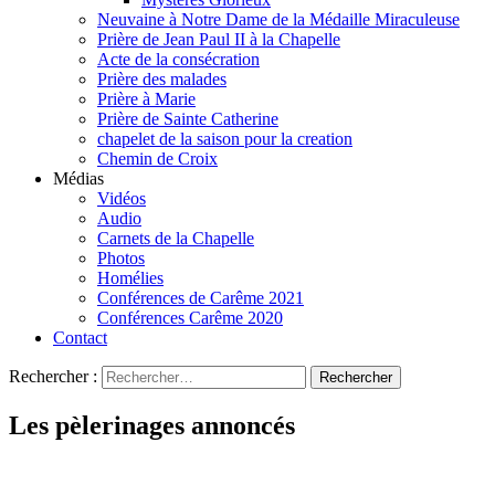
Neuvaine à Notre Dame de la Médaille Miraculeuse
Prière de Jean Paul II à la Chapelle
Acte de la consécration
Prière des malades
Prière à Marie
Prière de Sainte Catherine
chapelet de la saison pour la creation
Chemin de Croix
Médias
Vidéos
Audio
Carnets de la Chapelle
Photos
Homélies
Conférences de Carême 2021
Conférences Carême 2020
Contact
Rechercher :
Les pèlerinages annoncés