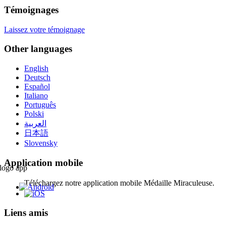
Témoignages
Laissez votre témoignage
Other languages
English
Deutsch
Español
Italiano
Português
Polski
العربية
日本語
Slovensky
Application mobile
Téléchargez notre application mobile Médaille Miraculeuse.
Liens amis