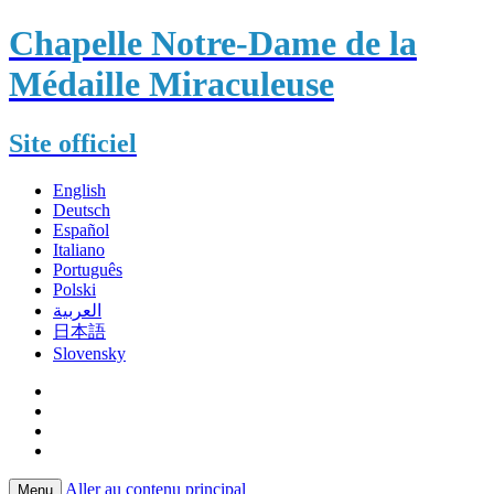
Chapelle Notre-Dame de la
Médaille Miraculeuse
Site officiel
English
Deutsch
Español
Italiano
Português
Polski
العربية
日本語
Slovensky
Aller au contenu principal
Menu