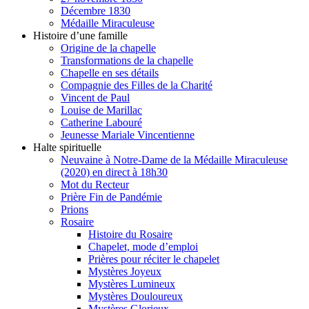
Décembre 1830
Médaille Miraculeuse
Histoire d’une famille
Origine de la chapelle
Transformations de la chapelle
Chapelle en ses détails
Compagnie des Filles de la Charité
Vincent de Paul
Louise de Marillac
Catherine Labouré
Jeunesse Mariale Vincentienne
Halte spirituelle
Neuvaine à Notre-Dame de la Médaille Miraculeuse
(2020) en direct à 18h30
Mot du Recteur
Prière Fin de Pandémie
Prions
Rosaire
Histoire du Rosaire
Chapelet, mode d’emploi
Prières pour réciter le chapelet
Mystères Joyeux
Mystères Lumineux
Mystères Douloureux
Mystères Glorieux