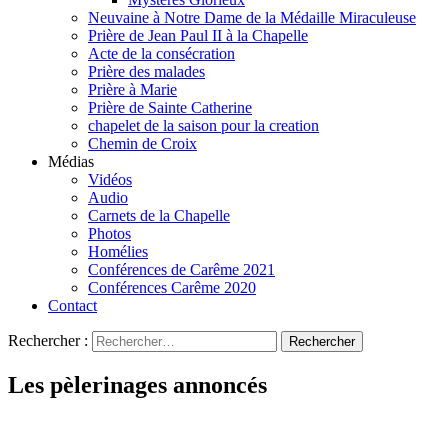
Neuvaine à Notre Dame de la Médaille Miraculeuse
Prière de Jean Paul II à la Chapelle
Acte de la consécration
Prière des malades
Prière à Marie
Prière de Sainte Catherine
chapelet de la saison pour la creation
Chemin de Croix
Médias
Vidéos
Audio
Carnets de la Chapelle
Photos
Homélies
Conférences de Carême 2021
Conférences Carême 2020
Contact
Rechercher :
Les pèlerinages annoncés