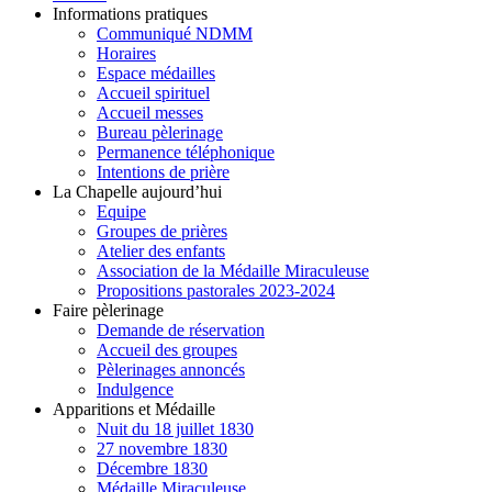
Informations pratiques
Communiqué NDMM
Horaires
Espace médailles
Accueil spirituel
Accueil messes
Bureau pèlerinage
Permanence téléphonique
Intentions de prière
La Chapelle aujourd’hui
Equipe
Groupes de prières
Atelier des enfants
Association de la Médaille Miraculeuse
Propositions pastorales 2023-2024
Faire pèlerinage
Demande de réservation
Accueil des groupes
Pèlerinages annoncés
Indulgence
Apparitions et Médaille
Nuit du 18 juillet 1830
27 novembre 1830
Décembre 1830
Médaille Miraculeuse