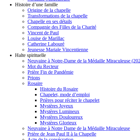
Histoire d’une famille
Origine de la chapelle
Transformations de la chapelle
Chapelle en ses détails
Compagnie des Filles de la Charité
Vincent de Paul
Louise de Marillac
Catherine Labouré
Jeunesse Mariale Vincentienne
Halte spirituelle
Neuvaine à Notre-Dame de la Médaille Miraculeuse (202
Mot du Recteur
Prière Fin de Pandémie
Prions
Rosaire
Histoire du Rosaire
Chapelet, mode d’emploi
Prières pour réciter le chapelet
Mystères Joyeux
Mystères Lumineux
Mystères Douloureux
Mystères Glorieux
Neuvaine à Notre Dame de la Médaille Miraculeuse
Prière de Jean Paul II à la Chapelle
Acte de la consécration