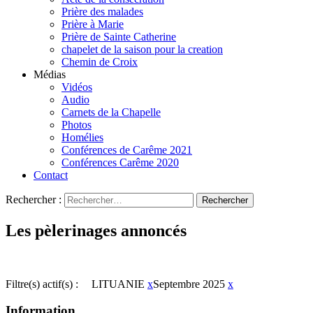
Prière des malades
Prière à Marie
Prière de Sainte Catherine
chapelet de la saison pour la creation
Chemin de Croix
Médias
Vidéos
Audio
Carnets de la Chapelle
Photos
Homélies
Conférences de Carême 2021
Conférences Carême 2020
Contact
Rechercher :
Les pèlerinages annoncés
Filtre(s) actif(s) :
LITUANIE
x
Septembre 2025
x
Information