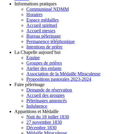
Informations pratiques
Communiqué NDMM
Horaires
Espace médailles
Accueil spirituel
Accueil messes
Bureau pèlerinage
Permanence téléphonique
Intentions de prière
La Chapelle aujourd’hui
Equipe
Groupes de prières
Atelier des enfants
Association de la Médaille Miraculeuse
Propositions pastorales 2023-2024
Faire pèlerinage
Demande de réservation
Accueil des groupes
Pèlerinages annoncés
Indulgence
Apparitions et Médaille
Nuit du 18 juillet 1830
27 novembre 1830
Décembre 1830
Médaille Miraculeuse