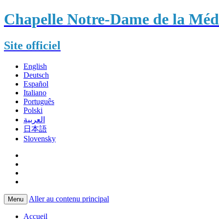
Chapelle Notre-Dame de la Méda
Site officiel
English
Deutsch
Español
Italiano
Português
Polski
العربية
日本語
Slovensky
Aller au contenu principal
Menu
Accueil