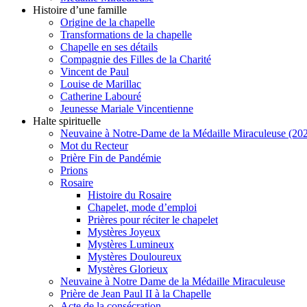
Histoire d’une famille
Origine de la chapelle
Transformations de la chapelle
Chapelle en ses détails
Compagnie des Filles de la Charité
Vincent de Paul
Louise de Marillac
Catherine Labouré
Jeunesse Mariale Vincentienne
Halte spirituelle
Neuvaine à Notre-Dame de la Médaille Miraculeuse (202
Mot du Recteur
Prière Fin de Pandémie
Prions
Rosaire
Histoire du Rosaire
Chapelet, mode d’emploi
Prières pour réciter le chapelet
Mystères Joyeux
Mystères Lumineux
Mystères Douloureux
Mystères Glorieux
Neuvaine à Notre Dame de la Médaille Miraculeuse
Prière de Jean Paul II à la Chapelle
Acte de la consécration