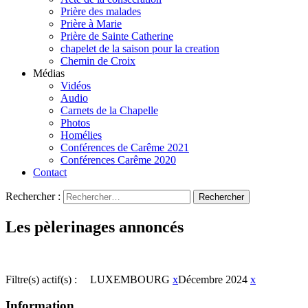
Prière des malades
Prière à Marie
Prière de Sainte Catherine
chapelet de la saison pour la creation
Chemin de Croix
Médias
Vidéos
Audio
Carnets de la Chapelle
Photos
Homélies
Conférences de Carême 2021
Conférences Carême 2020
Contact
Rechercher :
Les pèlerinages annoncés
Filtre(s) actif(s) :
LUXEMBOURG
x
Décembre 2024
x
Information