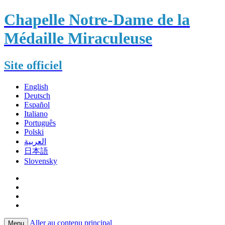
Chapelle Notre-Dame de la
Médaille Miraculeuse
Site officiel
English
Deutsch
Español
Italiano
Português
Polski
العربية
日本語
Slovensky
Aller au contenu principal
Menu