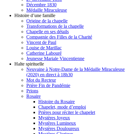
Décembre 1830
Médaille Miraculeuse
Histoire d’une famille
Origine de la chapelle
Transformations de la chapelle
Chapelle en ses détails
Compagnie des Filles de la Charité
Vincent de Paul
Louise de Marillac
Catherine Labouré
Jeunesse Mariale Vincentienne
Halte spirituelle
Neuvaine à Notre-Dame de la Médaille Miraculeuse
(2020) en direct à 18h30
Mot du Recteur
Prière Fin de Pandémie
Prions
Rosaire
Histoire du Rosaire
Chapelet, mode d’emploi
Prières pour réciter le chapelet
Mystères Joyeux
Mystères Lumineux
Mystères Douloureux
Mystères Glorieux