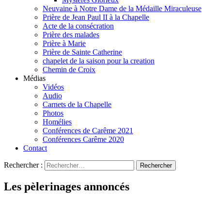
Neuvaine à Notre Dame de la Médaille Miraculeuse
Prière de Jean Paul II à la Chapelle
Acte de la consécration
Prière des malades
Prière à Marie
Prière de Sainte Catherine
chapelet de la saison pour la creation
Chemin de Croix
Médias
Vidéos
Audio
Carnets de la Chapelle
Photos
Homélies
Conférences de Carême 2021
Conférences Carême 2020
Contact
Rechercher :
Les pèlerinages annoncés