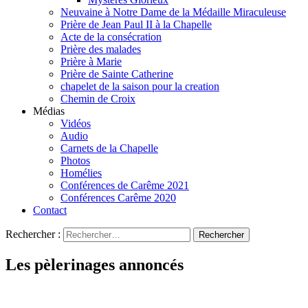
Neuvaine à Notre Dame de la Médaille Miraculeuse
Prière de Jean Paul II à la Chapelle
Acte de la consécration
Prière des malades
Prière à Marie
Prière de Sainte Catherine
chapelet de la saison pour la creation
Chemin de Croix
Médias
Vidéos
Audio
Carnets de la Chapelle
Photos
Homélies
Conférences de Carême 2021
Conférences Carême 2020
Contact
Rechercher :
Les pèlerinages annoncés