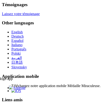
Témoignages
Laissez votre témoignage
Other languages
English
Deutsch
Español
Italiano
Português
Polski
العربية
日本語
Slovensky
Application mobile
Téléchargez notre application mobile Médaille Miraculeuse.
Liens amis