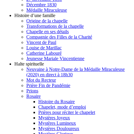
Décembre 1830
Médaille Miraculeuse
Histoire d’une famille
Origine de la chapelle
Transformations de la chapelle
Chapelle en ses détails
Compagnie des Filles de la Charité
Vincent de Paul
Louise de Marillac
Catherine Labouré
Jeunesse Mariale Vincentienne
Halte spirituelle
Neuvaine à Notre-Dame de la Médaille Miraculeuse
(2020) en direct à 18h30
Mot du Recteur
Prière Fin de Pandémie
Prions
Rosaire
Histoire du Rosaire
Chapelet, mode d’emploi
Prières pour réciter le chapelet
Mystères Joyeux
Mystères Lumineux
Mystères Douloureux
Mystères Glorieux