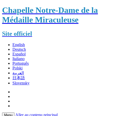
Chapelle Notre-Dame de la
Médaille Miraculeuse
Site officiel
English
Deutsch
Español
Italiano
Português
Polski
العربية
日本語
Slovensky
Aller au contenu principal
Menu