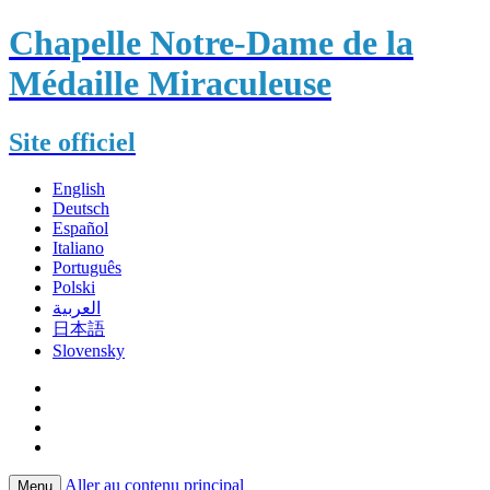
Chapelle Notre-Dame de la
Médaille Miraculeuse
Site officiel
English
Deutsch
Español
Italiano
Português
Polski
العربية
日本語
Slovensky
Aller au contenu principal
Menu