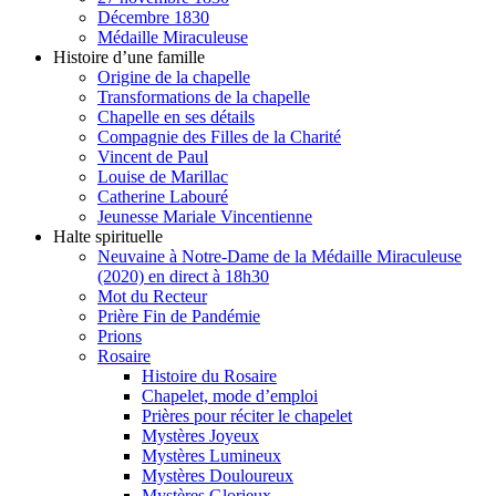
Décembre 1830
Médaille Miraculeuse
Histoire d’une famille
Origine de la chapelle
Transformations de la chapelle
Chapelle en ses détails
Compagnie des Filles de la Charité
Vincent de Paul
Louise de Marillac
Catherine Labouré
Jeunesse Mariale Vincentienne
Halte spirituelle
Neuvaine à Notre-Dame de la Médaille Miraculeuse
(2020) en direct à 18h30
Mot du Recteur
Prière Fin de Pandémie
Prions
Rosaire
Histoire du Rosaire
Chapelet, mode d’emploi
Prières pour réciter le chapelet
Mystères Joyeux
Mystères Lumineux
Mystères Douloureux
Mystères Glorieux