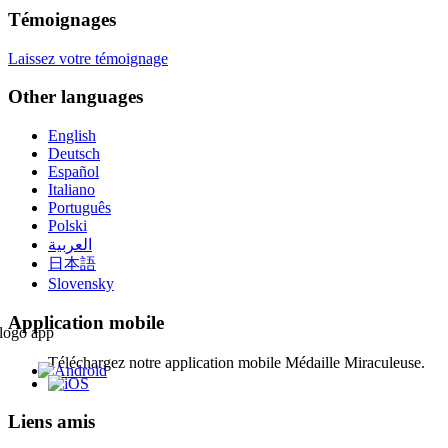
Témoignages
Laissez votre témoignage
Other languages
English
Deutsch
Español
Italiano
Português
Polski
العربية
日本語
Slovensky
Application mobile
Téléchargez notre application mobile Médaille Miraculeuse.
Liens amis