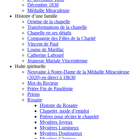
Décembre 1830
Médaille Miraculeuse
Histoire d’une famille
Origine de la chapelle
Transformations de la chapelle
Chapelle en ses détails
Compagnie des Filles de la Charité
Vincent de Paul
Louise de Marillac
Catherine Labouré
Jeunesse Mariale Vincentienne
Halte spirituelle
Neuvaine à Notre-Dame de la Médaille Miraculeuse
(2020) en direct à 18h30
Mot du Recteur
Prière Fin de Pandémie
Prions
Rosaire
Histoire du Rosaire
Chapelet, mode d’emploi
Prières pour réciter le chapelet
Mystères Joyeux
Mystères Lumineux
Mystères Douloureux
Mystères Glorieux