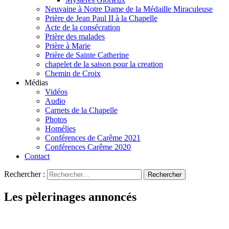
Neuvaine à Notre Dame de la Médaille Miraculeuse
Prière de Jean Paul II à la Chapelle
Acte de la consécration
Prière des malades
Prière à Marie
Prière de Sainte Catherine
chapelet de la saison pour la creation
Chemin de Croix
Médias
Vidéos
Audio
Carnets de la Chapelle
Photos
Homélies
Conférences de Carême 2021
Conférences Carême 2020
Contact
Rechercher :
Les pèlerinages annoncés