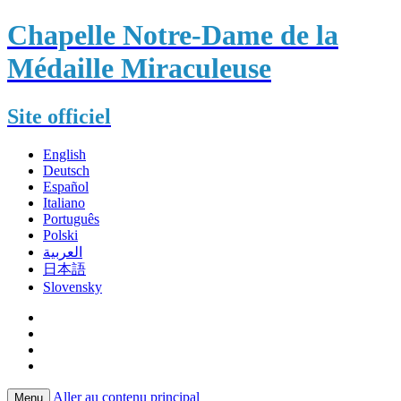
Chapelle Notre-Dame de la
Médaille Miraculeuse
Site officiel
English
Deutsch
Español
Italiano
Português
Polski
العربية
日本語
Slovensky
Aller au contenu principal
Menu