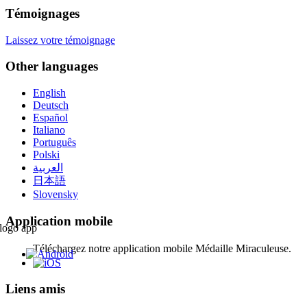
Témoignages
Laissez votre témoignage
Other languages
English
Deutsch
Español
Italiano
Português
Polski
العربية
日本語
Slovensky
Application mobile
Téléchargez notre application mobile Médaille Miraculeuse.
Liens amis