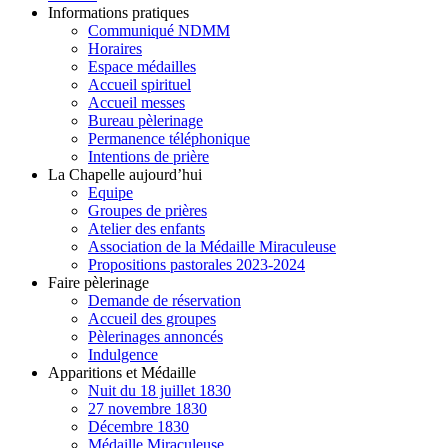
Informations pratiques
Communiqué NDMM
Horaires
Espace médailles
Accueil spirituel
Accueil messes
Bureau pèlerinage
Permanence téléphonique
Intentions de prière
La Chapelle aujourd’hui
Equipe
Groupes de prières
Atelier des enfants
Association de la Médaille Miraculeuse
Propositions pastorales 2023-2024
Faire pèlerinage
Demande de réservation
Accueil des groupes
Pèlerinages annoncés
Indulgence
Apparitions et Médaille
Nuit du 18 juillet 1830
27 novembre 1830
Décembre 1830
Médaille Miraculeuse