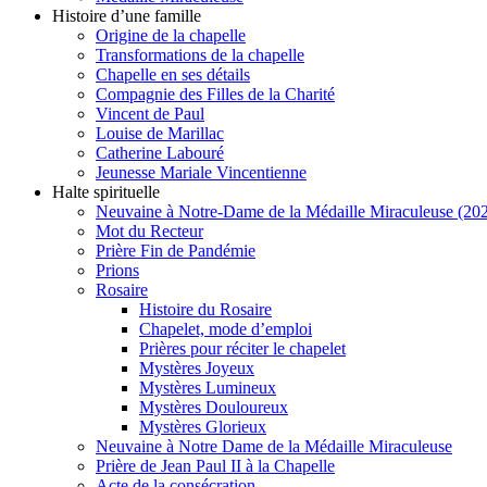
Histoire d’une famille
Origine de la chapelle
Transformations de la chapelle
Chapelle en ses détails
Compagnie des Filles de la Charité
Vincent de Paul
Louise de Marillac
Catherine Labouré
Jeunesse Mariale Vincentienne
Halte spirituelle
Neuvaine à Notre-Dame de la Médaille Miraculeuse (202
Mot du Recteur
Prière Fin de Pandémie
Prions
Rosaire
Histoire du Rosaire
Chapelet, mode d’emploi
Prières pour réciter le chapelet
Mystères Joyeux
Mystères Lumineux
Mystères Douloureux
Mystères Glorieux
Neuvaine à Notre Dame de la Médaille Miraculeuse
Prière de Jean Paul II à la Chapelle
Acte de la consécration