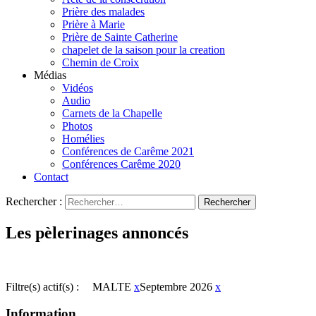
Prière des malades
Prière à Marie
Prière de Sainte Catherine
chapelet de la saison pour la creation
Chemin de Croix
Médias
Vidéos
Audio
Carnets de la Chapelle
Photos
Homélies
Conférences de Carême 2021
Conférences Carême 2020
Contact
Rechercher :
Les pèlerinages annoncés
Filtre(s) actif(s) :
MALTE
x
Septembre 2026
x
Information