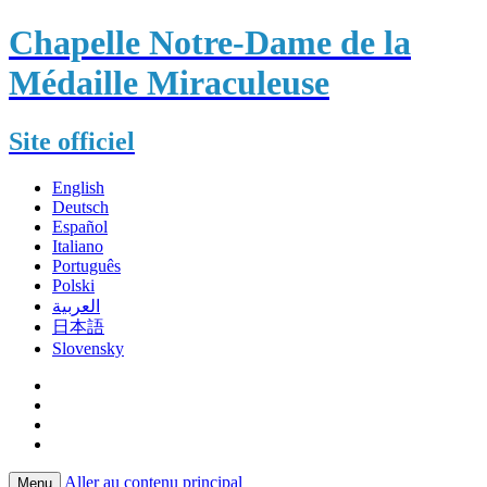
Chapelle Notre-Dame de la
Médaille Miraculeuse
Site officiel
English
Deutsch
Español
Italiano
Português
Polski
العربية
日本語
Slovensky
Aller au contenu principal
Menu