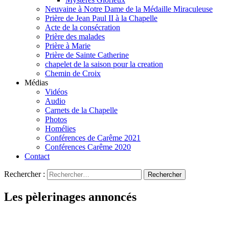
Neuvaine à Notre Dame de la Médaille Miraculeuse
Prière de Jean Paul II à la Chapelle
Acte de la consécration
Prière des malades
Prière à Marie
Prière de Sainte Catherine
chapelet de la saison pour la creation
Chemin de Croix
Médias
Vidéos
Audio
Carnets de la Chapelle
Photos
Homélies
Conférences de Carême 2021
Conférences Carême 2020
Contact
Rechercher :
Les pèlerinages annoncés