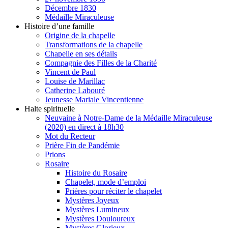
Décembre 1830
Médaille Miraculeuse
Histoire d’une famille
Origine de la chapelle
Transformations de la chapelle
Chapelle en ses détails
Compagnie des Filles de la Charité
Vincent de Paul
Louise de Marillac
Catherine Labouré
Jeunesse Mariale Vincentienne
Halte spirituelle
Neuvaine à Notre-Dame de la Médaille Miraculeuse
(2020) en direct à 18h30
Mot du Recteur
Prière Fin de Pandémie
Prions
Rosaire
Histoire du Rosaire
Chapelet, mode d’emploi
Prières pour réciter le chapelet
Mystères Joyeux
Mystères Lumineux
Mystères Douloureux
Mystères Glorieux