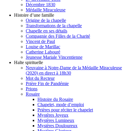
Décembre 1830
Médaille Miraculeuse
Histoire d’une famille
Origine de la chapelle
Transformations de la chapelle
Chapelle en ses détails
Compagnie des Filles de la Charité
Vincent de Paul
Louise de Marillac
Catherine Labouré
Jeunesse Mariale Vincentienne
Halte spirituelle
Neuvaine à Notre-Dame de la Médaille Miraculeuse
(2020) en direct à 18h30
Mot du Recteur
Prière Fin de Pandémie
Prions
Rosaire
Histoire du Rosaire
Chapelet, mode d’emploi
Prières pour réciter le chapelet
Mystères Joyeux
Mystères Lumineux
Mystères Douloureux
Mystères Glorieux