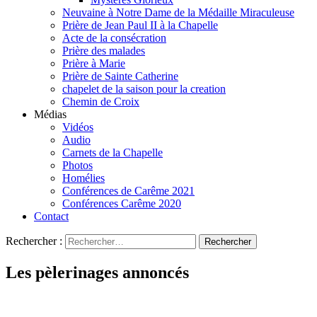
Neuvaine à Notre Dame de la Médaille Miraculeuse
Prière de Jean Paul II à la Chapelle
Acte de la consécration
Prière des malades
Prière à Marie
Prière de Sainte Catherine
chapelet de la saison pour la creation
Chemin de Croix
Médias
Vidéos
Audio
Carnets de la Chapelle
Photos
Homélies
Conférences de Carême 2021
Conférences Carême 2020
Contact
Rechercher :
Les pèlerinages annoncés