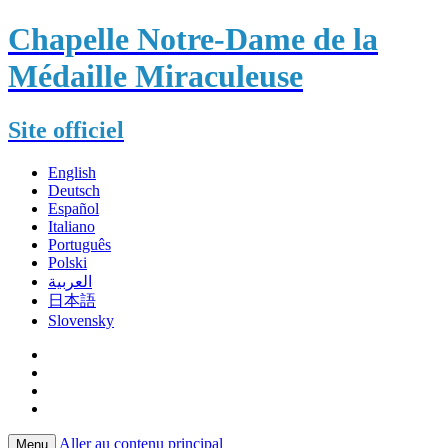
Chapelle Notre-Dame de la
Médaille Miraculeuse
Site officiel
English
Deutsch
Español
Italiano
Português
Polski
العربية
日本語
Slovensky
Aller au contenu principal
Menu