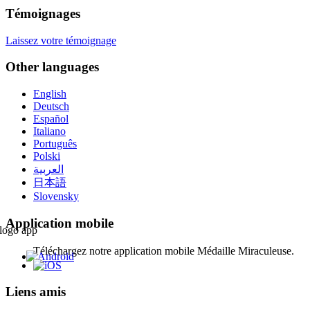
Témoignages
Laissez votre témoignage
Other languages
English
Deutsch
Español
Italiano
Português
Polski
العربية
日本語
Slovensky
Application mobile
Téléchargez notre application mobile Médaille Miraculeuse.
Liens amis