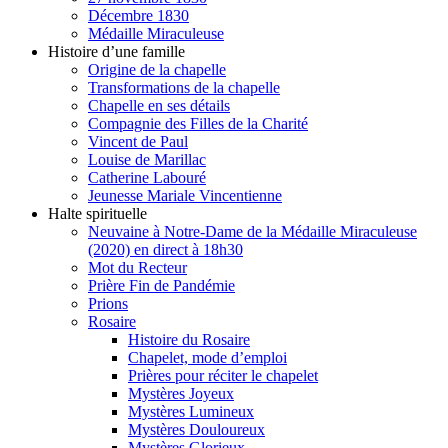
Décembre 1830
Médaille Miraculeuse
Histoire d’une famille
Origine de la chapelle
Transformations de la chapelle
Chapelle en ses détails
Compagnie des Filles de la Charité
Vincent de Paul
Louise de Marillac
Catherine Labouré
Jeunesse Mariale Vincentienne
Halte spirituelle
Neuvaine à Notre-Dame de la Médaille Miraculeuse
(2020) en direct à 18h30
Mot du Recteur
Prière Fin de Pandémie
Prions
Rosaire
Histoire du Rosaire
Chapelet, mode d’emploi
Prières pour réciter le chapelet
Mystères Joyeux
Mystères Lumineux
Mystères Douloureux
Mystères Glorieux