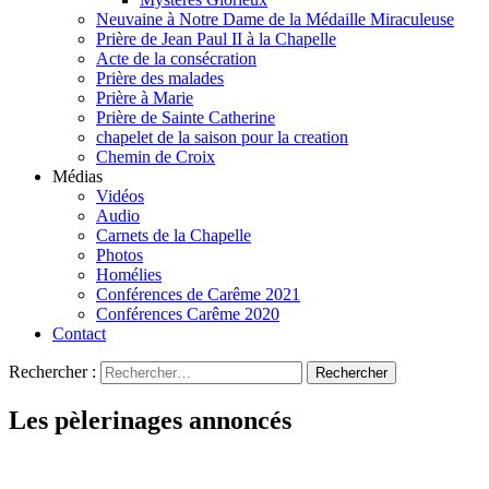
Neuvaine à Notre Dame de la Médaille Miraculeuse
Prière de Jean Paul II à la Chapelle
Acte de la consécration
Prière des malades
Prière à Marie
Prière de Sainte Catherine
chapelet de la saison pour la creation
Chemin de Croix
Médias
Vidéos
Audio
Carnets de la Chapelle
Photos
Homélies
Conférences de Carême 2021
Conférences Carême 2020
Contact
Rechercher :
Les pèlerinages annoncés