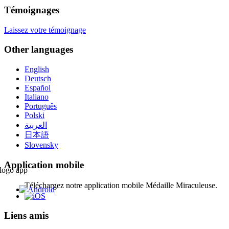
Témoignages
Laissez votre témoignage
Other languages
English
Deutsch
Español
Italiano
Português
Polski
العربية
日本語
Slovensky
Application mobile
Téléchargez notre application mobile Médaille Miraculeuse.
Liens amis