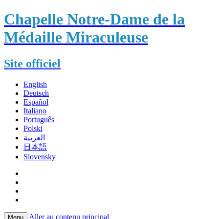
Chapelle Notre-Dame de la
Médaille Miraculeuse
Site officiel
English
Deutsch
Español
Italiano
Português
Polski
العربية
日本語
Slovensky
Aller au contenu principal
Menu