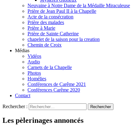
Neuvaine à Notre Dame de la Médaille Miraculeuse
Prière de Jean Paul II à la Chapelle
Acte de la consécration
Prière des malades
Prière à Marie
Prière de Sainte Catherine
chapelet de la saison pour la creation
Chemin de Croix
Médias
Vidéos
Audio
Carnets de la Chapelle
Photos
Homélies
Conférences de Carême 2021
Conférences Carême 2020
Contact
Rechercher :
Les pèlerinages annoncés