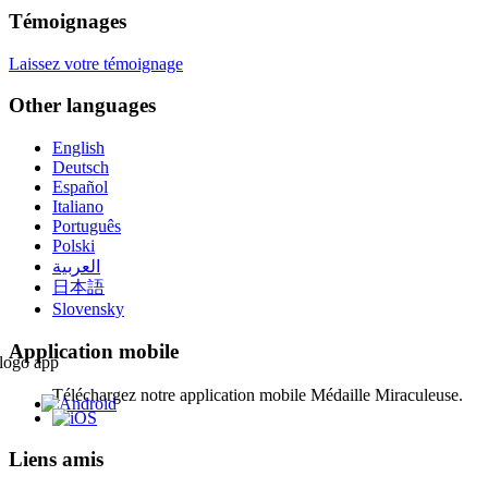
Témoignages
Laissez votre témoignage
Other languages
English
Deutsch
Español
Italiano
Português
Polski
العربية
日本語
Slovensky
Application mobile
Téléchargez notre application mobile Médaille Miraculeuse.
Liens amis