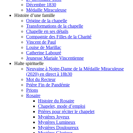
Décembre 1830
Médaille Miraculeuse
Histoire d’une famille
Origine de la chapelle
Transformations de la chapelle
Chapelle en ses détails
Compagnie des Filles de la Charité
Vincent de Paul
Louise de Marillac
Catherine Labouré
Jeunesse Mariale Vincentienne
Halte spirituelle
Neuvaine à Notre-Dame de la Médaille Miraculeuse
(2020) en direct à 18h30
Mot du Recteur
Prière Fin de Pandémie
Prions
Rosaire
Histoire du Rosaire
Chapelet, mode d’emploi
Prières pour réciter le chapelet
Mystères Joyeux
Mystères Lumineux
Mystères Douloureux
Mystères Glorieux