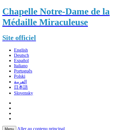
Chapelle Notre-Dame de la
Médaille Miraculeuse
Site officiel
English
Deutsch
Español
Italiano
Português
Polski
العربية
日本語
Slovensky
Aller au contenu principal
Menu