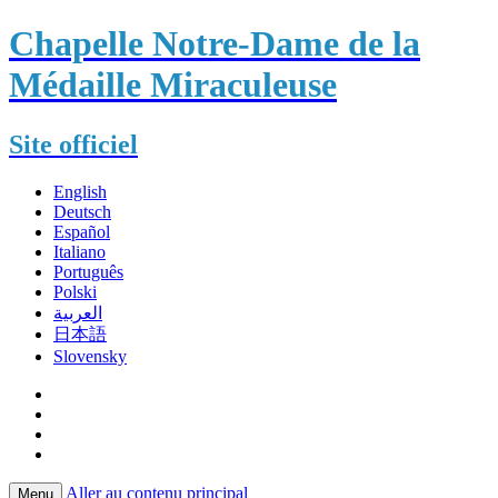
Chapelle Notre-Dame de la
Médaille Miraculeuse
Site officiel
English
Deutsch
Español
Italiano
Português
Polski
العربية
日本語
Slovensky
Aller au contenu principal
Menu