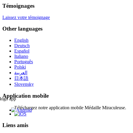
Témoignages
Laissez votre témoignage
Other languages
English
Deutsch
Español
Italiano
Português
Polski
العربية
日本語
Slovensky
Application mobile
Téléchargez notre application mobile Médaille Miraculeuse.
Liens amis