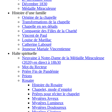
Décembre 1830
Médaille Miraculeuse
Histoire d’une famille
Origine de la chapelle
Transformations de la chapelle
Chapelle en ses détails
Compagnie des Filles de la Charité
Vincent de Paul
Louise de Marillac
Catherine Labouré
Jeunesse Mariale Vincentienne
Halte spirituelle
Neuvaine à Notre-Dame de la Médaille Miraculeuse
(2020) en direct à 18h30
Mot du Recteur
Prière Fin de Pandémie
Prions
Rosaire
Histoire du Rosaire
Chapelet, mode d’emploi
Prières pour réciter le chapelet
Mystères Joyeux
Mystères Lumineux
Mystères Douloureux
Mystères Glorieux