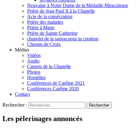
Neuvaine à Notre Dame de la Médaille Miraculeuse
Prière de Jean Paul II à la Chapelle
Acte de la consécration
Prière des malades
Prière à Marie
Prière de Sainte Catherine
chapelet de la saison pour la creation
Chemin de Croix
Médias
Vidéos
Audio
Carnets de la Chapelle
Photos
Homélies
Conférences de Carême 2021
Conférences Carême 2020
Contact
Rechercher :
Les pèlerinages annoncés