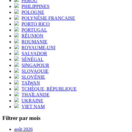
PÉROU
PHILIPPINES
POLOGNE
POLYNÉSIE FRANÇAISE
PORTO RICO
PORTUGAL
RÉUNION
ROUMANIE
ROYAUME-UNI
SALVADOR
SÉNÉGAL
SINGAPOUR
SLOVAQUIE
SLOVÉNIE
TAÏWAN
TCHÈQUE, RÉPUBLIQUE
THAÏLANDE
UKRAINE
VIET NAM
Filtrer par mois
août 2026