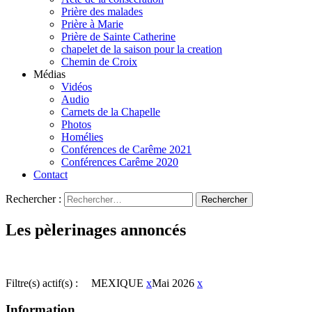
Prière des malades
Prière à Marie
Prière de Sainte Catherine
chapelet de la saison pour la creation
Chemin de Croix
Médias
Vidéos
Audio
Carnets de la Chapelle
Photos
Homélies
Conférences de Carême 2021
Conférences Carême 2020
Contact
Rechercher :
Les pèlerinages annoncés
Filtre(s) actif(s) :
MEXIQUE
x
Mai 2026
x
Information