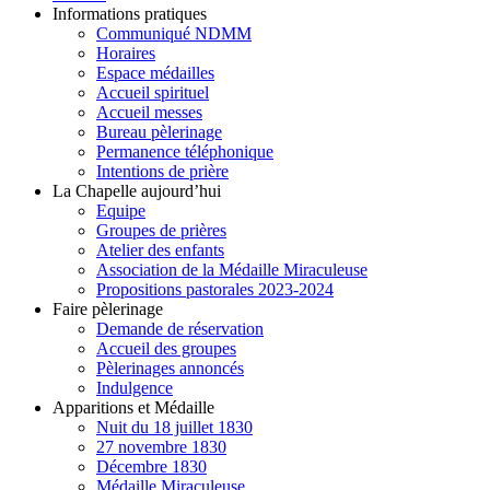
Informations pratiques
Communiqué NDMM
Horaires
Espace médailles
Accueil spirituel
Accueil messes
Bureau pèlerinage
Permanence téléphonique
Intentions de prière
La Chapelle aujourd’hui
Equipe
Groupes de prières
Atelier des enfants
Association de la Médaille Miraculeuse
Propositions pastorales 2023-2024
Faire pèlerinage
Demande de réservation
Accueil des groupes
Pèlerinages annoncés
Indulgence
Apparitions et Médaille
Nuit du 18 juillet 1830
27 novembre 1830
Décembre 1830
Médaille Miraculeuse