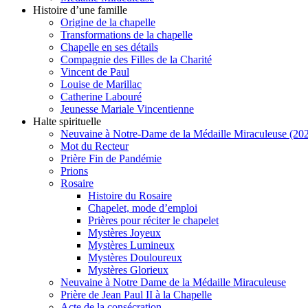
Histoire d’une famille
Origine de la chapelle
Transformations de la chapelle
Chapelle en ses détails
Compagnie des Filles de la Charité
Vincent de Paul
Louise de Marillac
Catherine Labouré
Jeunesse Mariale Vincentienne
Halte spirituelle
Neuvaine à Notre-Dame de la Médaille Miraculeuse (202
Mot du Recteur
Prière Fin de Pandémie
Prions
Rosaire
Histoire du Rosaire
Chapelet, mode d’emploi
Prières pour réciter le chapelet
Mystères Joyeux
Mystères Lumineux
Mystères Douloureux
Mystères Glorieux
Neuvaine à Notre Dame de la Médaille Miraculeuse
Prière de Jean Paul II à la Chapelle
Acte de la consécration