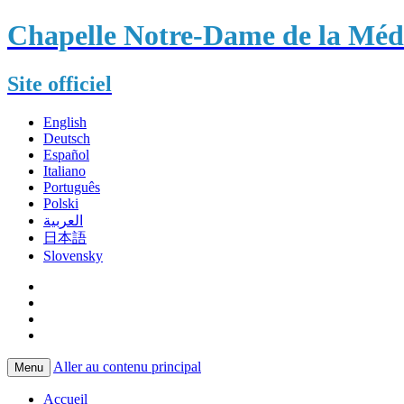
Chapelle Notre-Dame de la Méda
Site officiel
English
Deutsch
Español
Italiano
Português
Polski
العربية
日本語
Slovensky
Aller au contenu principal
Menu
Accueil