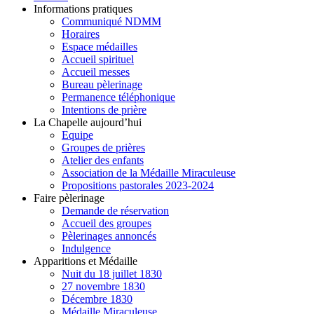
Informations pratiques
Communiqué NDMM
Horaires
Espace médailles
Accueil spirituel
Accueil messes
Bureau pèlerinage
Permanence téléphonique
Intentions de prière
La Chapelle aujourd’hui
Equipe
Groupes de prières
Atelier des enfants
Association de la Médaille Miraculeuse
Propositions pastorales 2023-2024
Faire pèlerinage
Demande de réservation
Accueil des groupes
Pèlerinages annoncés
Indulgence
Apparitions et Médaille
Nuit du 18 juillet 1830
27 novembre 1830
Décembre 1830
Médaille Miraculeuse