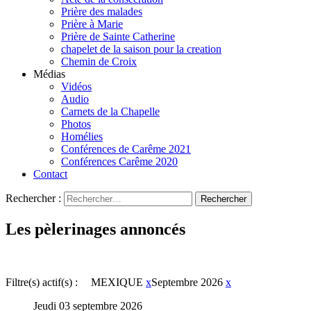
Prière des malades
Prière à Marie
Prière de Sainte Catherine
chapelet de la saison pour la creation
Chemin de Croix
Médias
Vidéos
Audio
Carnets de la Chapelle
Photos
Homélies
Conférences de Carême 2021
Conférences Carême 2020
Contact
Rechercher :
Les pèlerinages annoncés
Filtre(s) actif(s) :
MEXIQUE
x
Septembre 2026
x
Jeudi 03 septembre 2026