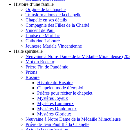
Histoire d’une famille
Origine de la chapelle
Transformations de la chapelle
Chapelle en ses détails
Compagnie des Filles de la Charité
Vincent de Paul
Louise de Marillac
Catherine Labouré
Jeunesse Mariale Vincentienne
Halte spirituelle
Neuvaine à Notre-Dame de la Médaille Miraculeuse (202
Mot du Recteur
Prière Fin de Pandémie
Prions
Rosaire
Histoire du Rosaire
Chapelet, mode d’emploi
Prières pour réciter le chapelet
Mystères Joyeux
Mystères Lumineux
Mystères Douloureux
Mystères Glorieux
Neuvaine à Notre Dame de la Médaille Miraculeuse
Prière de Jean Paul II à la Chapelle
Acte de la consécration