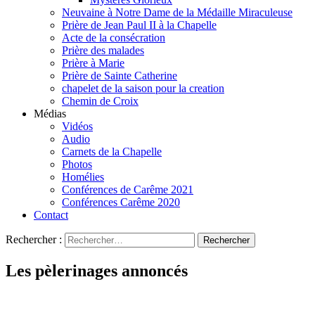
Neuvaine à Notre Dame de la Médaille Miraculeuse
Prière de Jean Paul II à la Chapelle
Acte de la consécration
Prière des malades
Prière à Marie
Prière de Sainte Catherine
chapelet de la saison pour la creation
Chemin de Croix
Médias
Vidéos
Audio
Carnets de la Chapelle
Photos
Homélies
Conférences de Carême 2021
Conférences Carême 2020
Contact
Rechercher :
Les pèlerinages annoncés