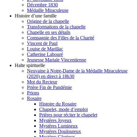
Décembre 1830
Médaille Miraculeuse
Histoire d’une famille
Origine de la chapelle
Transformations de la chapelle
Chapelle en ses détails
Compagnie des Filles de la Charité
Vincent de Paul
Louise de Marillac
Catherine Labouré
Jeunesse Mariale Vincentienne
Halte spirituelle
Neuvaine à Notre-Dame de la Médaille Miraculeuse
(2020) en direct à 18h30
Mot du Recteur
Prière Fin de Pandémie
Prions
Rosaire
Histoire du Rosaire
Chapelet, mode d’emploi
Prières pour réciter le chapelet
Mystères Joyeux
Mystères Lumineux
Mystères Douloureux
Mystères Glorieux