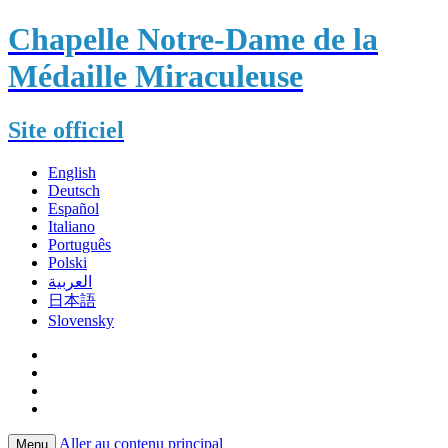
Chapelle Notre-Dame de la
Médaille Miraculeuse
Site officiel
English
Deutsch
Español
Italiano
Português
Polski
العربية
日本語
Slovensky
Aller au contenu principal
Menu