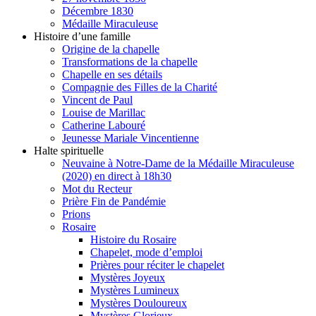
Décembre 1830
Médaille Miraculeuse
Histoire d’une famille
Origine de la chapelle
Transformations de la chapelle
Chapelle en ses détails
Compagnie des Filles de la Charité
Vincent de Paul
Louise de Marillac
Catherine Labouré
Jeunesse Mariale Vincentienne
Halte spirituelle
Neuvaine à Notre-Dame de la Médaille Miraculeuse
(2020) en direct à 18h30
Mot du Recteur
Prière Fin de Pandémie
Prions
Rosaire
Histoire du Rosaire
Chapelet, mode d’emploi
Prières pour réciter le chapelet
Mystères Joyeux
Mystères Lumineux
Mystères Douloureux
Mystères Glorieux