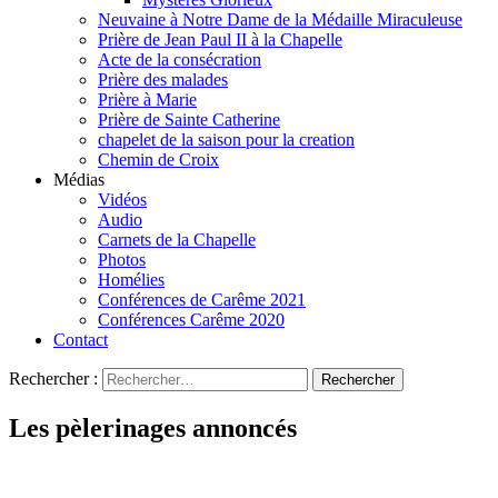
Neuvaine à Notre Dame de la Médaille Miraculeuse
Prière de Jean Paul II à la Chapelle
Acte de la consécration
Prière des malades
Prière à Marie
Prière de Sainte Catherine
chapelet de la saison pour la creation
Chemin de Croix
Médias
Vidéos
Audio
Carnets de la Chapelle
Photos
Homélies
Conférences de Carême 2021
Conférences Carême 2020
Contact
Rechercher :
Les pèlerinages annoncés