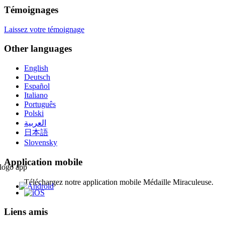
Témoignages
Laissez votre témoignage
Other languages
English
Deutsch
Español
Italiano
Português
Polski
العربية
日本語
Slovensky
Application mobile
Téléchargez notre application mobile Médaille Miraculeuse.
Liens amis