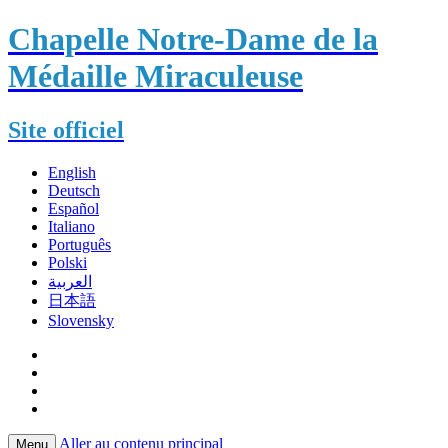
Chapelle Notre-Dame de la
Médaille Miraculeuse
Site officiel
English
Deutsch
Español
Italiano
Português
Polski
العربية
日本語
Slovensky
Aller au contenu principal
Menu