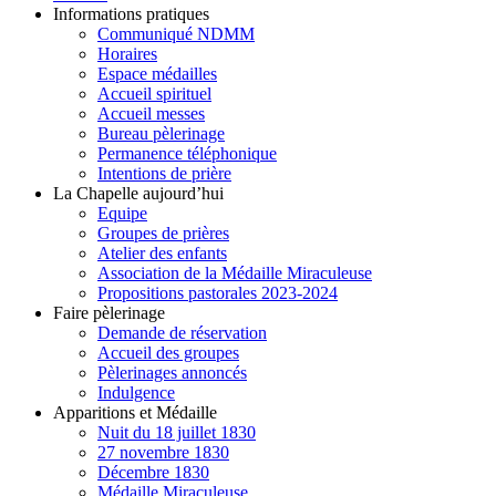
Informations pratiques
Communiqué NDMM
Horaires
Espace médailles
Accueil spirituel
Accueil messes
Bureau pèlerinage
Permanence téléphonique
Intentions de prière
La Chapelle aujourd’hui
Equipe
Groupes de prières
Atelier des enfants
Association de la Médaille Miraculeuse
Propositions pastorales 2023-2024
Faire pèlerinage
Demande de réservation
Accueil des groupes
Pèlerinages annoncés
Indulgence
Apparitions et Médaille
Nuit du 18 juillet 1830
27 novembre 1830
Décembre 1830
Médaille Miraculeuse