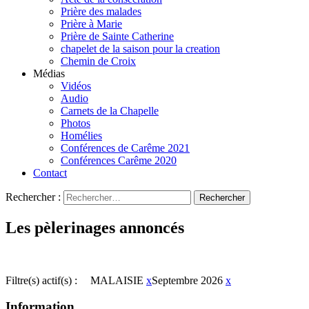
Prière des malades
Prière à Marie
Prière de Sainte Catherine
chapelet de la saison pour la creation
Chemin de Croix
Médias
Vidéos
Audio
Carnets de la Chapelle
Photos
Homélies
Conférences de Carême 2021
Conférences Carême 2020
Contact
Rechercher :
Les pèlerinages annoncés
Filtre(s) actif(s) :
MALAISIE
x
Septembre 2026
x
Information