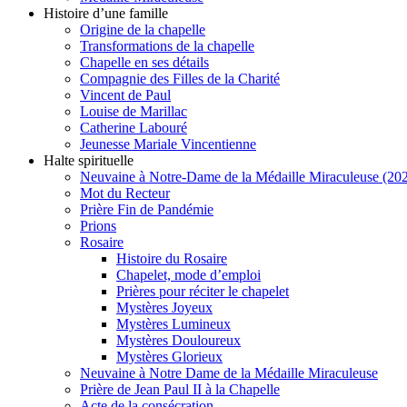
Histoire d’une famille
Origine de la chapelle
Transformations de la chapelle
Chapelle en ses détails
Compagnie des Filles de la Charité
Vincent de Paul
Louise de Marillac
Catherine Labouré
Jeunesse Mariale Vincentienne
Halte spirituelle
Neuvaine à Notre-Dame de la Médaille Miraculeuse (202
Mot du Recteur
Prière Fin de Pandémie
Prions
Rosaire
Histoire du Rosaire
Chapelet, mode d’emploi
Prières pour réciter le chapelet
Mystères Joyeux
Mystères Lumineux
Mystères Douloureux
Mystères Glorieux
Neuvaine à Notre Dame de la Médaille Miraculeuse
Prière de Jean Paul II à la Chapelle
Acte de la consécration