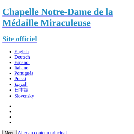
Chapelle Notre-Dame de la
Médaille Miraculeuse
Site officiel
English
Deutsch
Español
Italiano
Português
Polski
العربية
日本語
Slovensky
Aller au contenu principal
Menu