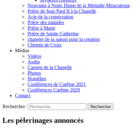
Neuvaine à Notre Dame de la Médaille Miraculeuse
Prière de Jean Paul II à la Chapelle
Acte de la consécration
Prière des malades
Prière à Marie
Prière de Sainte Catherine
chapelet de la saison pour la creation
Chemin de Croix
Médias
Vidéos
Audio
Carnets de la Chapelle
Photos
Homélies
Conférences de Carême 2021
Conférences Carême 2020
Contact
Rechercher :
Les pèlerinages annoncés