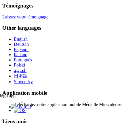
Témoignages
Laissez votre témoignage
Other languages
English
Deutsch
Español
Italiano
Português
Polski
العربية
日本語
Slovensky
Application mobile
Téléchargez notre application mobile Médaille Miraculeuse.
Liens amis