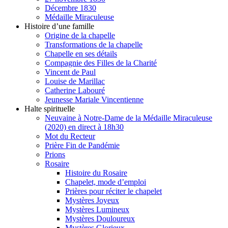
Décembre 1830
Médaille Miraculeuse
Histoire d’une famille
Origine de la chapelle
Transformations de la chapelle
Chapelle en ses détails
Compagnie des Filles de la Charité
Vincent de Paul
Louise de Marillac
Catherine Labouré
Jeunesse Mariale Vincentienne
Halte spirituelle
Neuvaine à Notre-Dame de la Médaille Miraculeuse
(2020) en direct à 18h30
Mot du Recteur
Prière Fin de Pandémie
Prions
Rosaire
Histoire du Rosaire
Chapelet, mode d’emploi
Prières pour réciter le chapelet
Mystères Joyeux
Mystères Lumineux
Mystères Douloureux
Mystères Glorieux