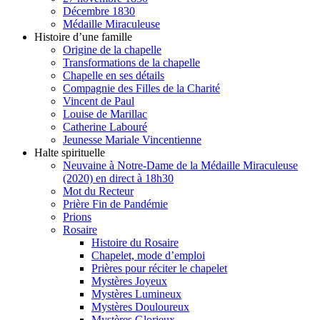
Décembre 1830
Médaille Miraculeuse
Histoire d’une famille
Origine de la chapelle
Transformations de la chapelle
Chapelle en ses détails
Compagnie des Filles de la Charité
Vincent de Paul
Louise de Marillac
Catherine Labouré
Jeunesse Mariale Vincentienne
Halte spirituelle
Neuvaine à Notre-Dame de la Médaille Miraculeuse
(2020) en direct à 18h30
Mot du Recteur
Prière Fin de Pandémie
Prions
Rosaire
Histoire du Rosaire
Chapelet, mode d’emploi
Prières pour réciter le chapelet
Mystères Joyeux
Mystères Lumineux
Mystères Douloureux
Mystères Glorieux