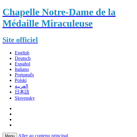
Chapelle Notre-Dame de la
Médaille Miraculeuse
Site officiel
English
Deutsch
Español
Italiano
Português
Polski
العربية
日本語
Slovensky
Aller au contenu principal
Menu