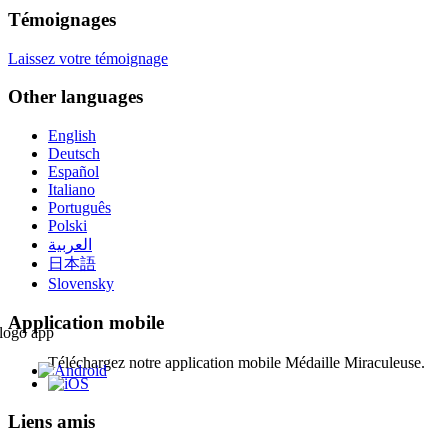
Témoignages
Laissez votre témoignage
Other languages
English
Deutsch
Español
Italiano
Português
Polski
العربية
日本語
Slovensky
Application mobile
Téléchargez notre application mobile Médaille Miraculeuse.
Liens amis