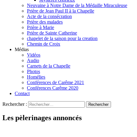
Neuvaine à Notre Dame de la Médaille Miraculeuse
Prière de Jean Paul II à la Chapelle
Acte de la consécration
Prière des malades
Prière à Marie
Prière de Sainte Catherine
chapelet de la saison pour la creation
Chemin de Croix
Médias
Vidéos
Audio
Carnets de la Chapelle
Photos
Homélies
Conférences de Carême 2021
Conférences Carême 2020
Contact
Rechercher :
Les pèlerinages annoncés