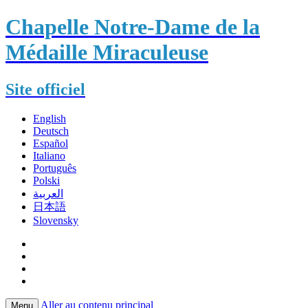
Chapelle Notre-Dame de la
Médaille Miraculeuse
Site officiel
English
Deutsch
Español
Italiano
Português
Polski
العربية
日本語
Slovensky
Aller au contenu principal
Menu