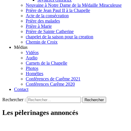
Neuvaine à Notre Dame de la Médaille Miraculeuse
Prière de Jean Paul II à la Chapelle
Acte de la consécration
Prière des malades
Prière à Marie
Prière de Sainte Catherine
chapelet de la saison pour la creation
Chemin de Croix
Médias
Vidéos
Audio
Carnets de la Chapelle
Photos
Homélies
Conférences de Carême 2021
Conférences Carême 2020
Contact
Rechercher :
Les pèlerinages annoncés