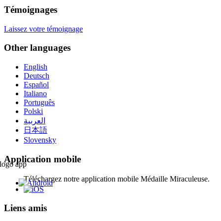
Témoignages
Laissez votre témoignage
Other languages
English
Deutsch
Español
Italiano
Português
Polski
العربية
日本語
Slovensky
Application mobile
Téléchargez notre application mobile Médaille Miraculeuse.
Liens amis