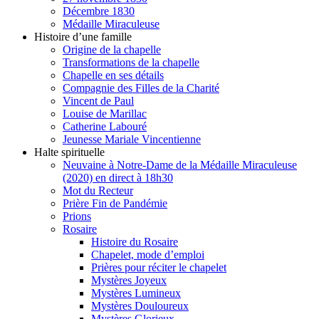
Décembre 1830
Médaille Miraculeuse
Histoire d’une famille
Origine de la chapelle
Transformations de la chapelle
Chapelle en ses détails
Compagnie des Filles de la Charité
Vincent de Paul
Louise de Marillac
Catherine Labouré
Jeunesse Mariale Vincentienne
Halte spirituelle
Neuvaine à Notre-Dame de la Médaille Miraculeuse
(2020) en direct à 18h30
Mot du Recteur
Prière Fin de Pandémie
Prions
Rosaire
Histoire du Rosaire
Chapelet, mode d’emploi
Prières pour réciter le chapelet
Mystères Joyeux
Mystères Lumineux
Mystères Douloureux
Mystères Glorieux