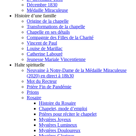
Décembre 1830
Médaille Miraculeuse
Histoire d’une famille
Origine de la chapelle
Transformations de la chapelle
Chapelle en ses détails
Compagnie des Filles de la Charité
Vincent de Paul
Louise de Marillac
Catherine Labouré
Jeunesse Mariale Vincentienne
Halte spirituelle
Neuvaine à Notre-Dame de la Médaille Miraculeuse
(2020) en direct à 18h30
Mot du Recteur
Prière Fin de Pandémie
Prions
Rosaire
Histoire du Rosaire
Chapelet, mode d’emploi
Prières pour réciter le chapelet
Mystères Joyeux
Mystères Lumineux
Mystères Douloureux
Mystères Glorieux