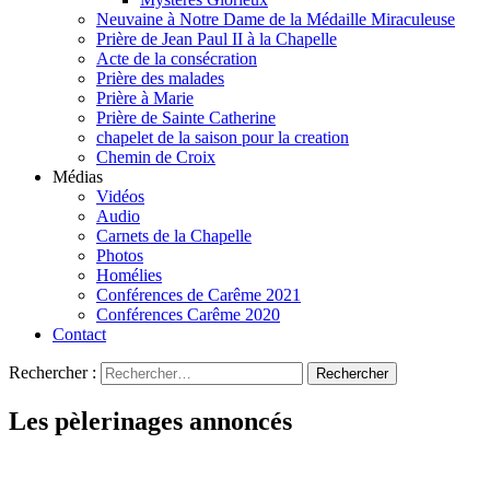
Neuvaine à Notre Dame de la Médaille Miraculeuse
Prière de Jean Paul II à la Chapelle
Acte de la consécration
Prière des malades
Prière à Marie
Prière de Sainte Catherine
chapelet de la saison pour la creation
Chemin de Croix
Médias
Vidéos
Audio
Carnets de la Chapelle
Photos
Homélies
Conférences de Carême 2021
Conférences Carême 2020
Contact
Rechercher :
Les pèlerinages annoncés