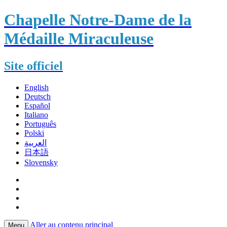
Chapelle Notre-Dame de la
Médaille Miraculeuse
Site officiel
English
Deutsch
Español
Italiano
Português
Polski
العربية
日本語
Slovensky
Aller au contenu principal
Menu