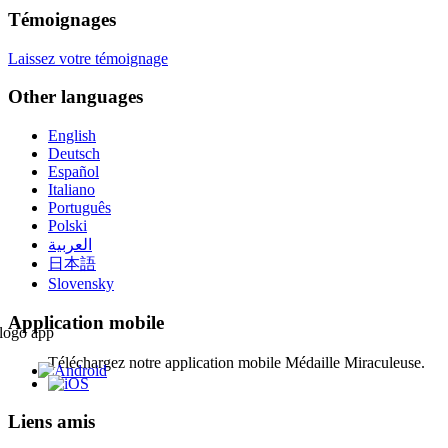
Témoignages
Laissez votre témoignage
Other languages
English
Deutsch
Español
Italiano
Português
Polski
العربية
日本語
Slovensky
Application mobile
Téléchargez notre application mobile Médaille Miraculeuse.
Liens amis