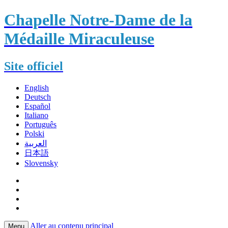
Chapelle Notre-Dame de la
Médaille Miraculeuse
Site officiel
English
Deutsch
Español
Italiano
Português
Polski
العربية
日本語
Slovensky
Aller au contenu principal
Menu