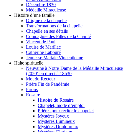
Décembre 1830
Médaille Miraculeuse
Histoire d’une famille
Origine de la chapelle
Transformations de la chapelle
Chapelle en ses détails
Compagnie des Filles de la Charité
Vincent de Paul
Louise de Marillac
Catherine Labouré
Jeunesse Mariale Vincentienne
Halte spirituelle
Neuvaine à Notre-Dame de la Médaille Miraculeuse
(2020) en direct à 18h30
Mot du Recteur
Prière Fin de Pandémie
Prions
Rosaire
Histoire du Rosaire
Chapelet, mode d’emploi
Prières pour réciter le chapelet
Mystères Joyeux
Mystères Lumineux
Mystères Douloureux
Mystères Glorieux