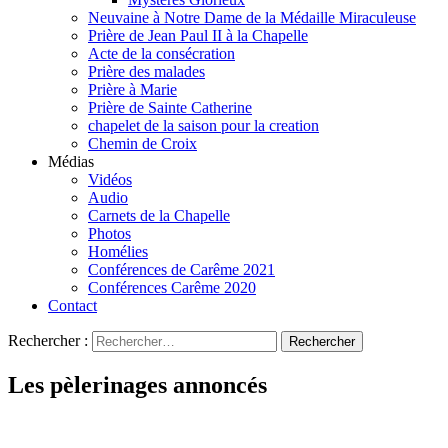
Neuvaine à Notre Dame de la Médaille Miraculeuse
Prière de Jean Paul II à la Chapelle
Acte de la consécration
Prière des malades
Prière à Marie
Prière de Sainte Catherine
chapelet de la saison pour la creation
Chemin de Croix
Médias
Vidéos
Audio
Carnets de la Chapelle
Photos
Homélies
Conférences de Carême 2021
Conférences Carême 2020
Contact
Rechercher :
Les pèlerinages annoncés