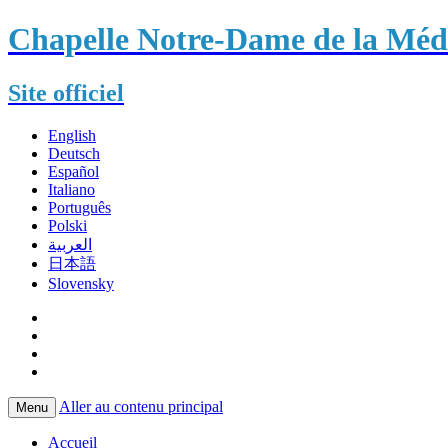
Chapelle Notre-Dame de la Méda
Site officiel
English
Deutsch
Español
Italiano
Português
Polski
العربية
日本語
Slovensky
Aller au contenu principal
Menu
Accueil