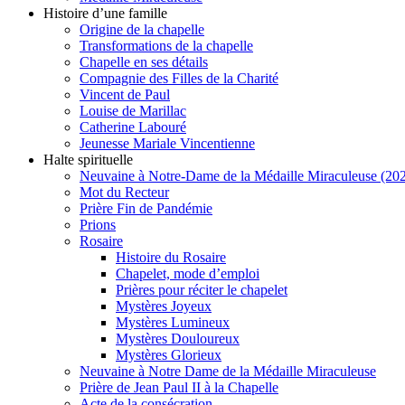
Histoire d’une famille
Origine de la chapelle
Transformations de la chapelle
Chapelle en ses détails
Compagnie des Filles de la Charité
Vincent de Paul
Louise de Marillac
Catherine Labouré
Jeunesse Mariale Vincentienne
Halte spirituelle
Neuvaine à Notre-Dame de la Médaille Miraculeuse (202
Mot du Recteur
Prière Fin de Pandémie
Prions
Rosaire
Histoire du Rosaire
Chapelet, mode d’emploi
Prières pour réciter le chapelet
Mystères Joyeux
Mystères Lumineux
Mystères Douloureux
Mystères Glorieux
Neuvaine à Notre Dame de la Médaille Miraculeuse
Prière de Jean Paul II à la Chapelle
Acte de la consécration