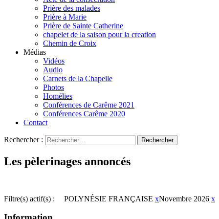
Prière des malades
Prière à Marie
Prière de Sainte Catherine
chapelet de la saison pour la creation
Chemin de Croix
Médias
Vidéos
Audio
Carnets de la Chapelle
Photos
Homélies
Conférences de Carême 2021
Conférences Carême 2020
Contact
Rechercher :
Les pèlerinages annoncés
Filtre(s) actif(s) :
POLYNÉSIE FRANÇAISE
x
Novembre 2026
x
Information