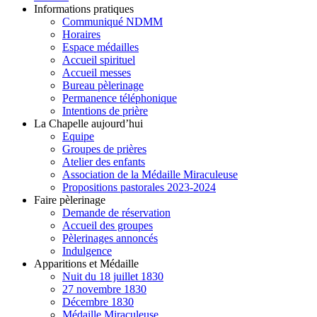
Informations pratiques
Communiqué NDMM
Horaires
Espace médailles
Accueil spirituel
Accueil messes
Bureau pèlerinage
Permanence téléphonique
Intentions de prière
La Chapelle aujourd’hui
Equipe
Groupes de prières
Atelier des enfants
Association de la Médaille Miraculeuse
Propositions pastorales 2023-2024
Faire pèlerinage
Demande de réservation
Accueil des groupes
Pèlerinages annoncés
Indulgence
Apparitions et Médaille
Nuit du 18 juillet 1830
27 novembre 1830
Décembre 1830
Médaille Miraculeuse