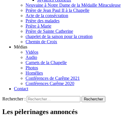
Neuvaine à Notre Dame de la Médaille Miraculeuse
Prière de Jean Paul II à la Chapelle
Acte de la consécration
Prière des malades
Prière à Marie
Prière de Sainte Catherine
chapelet de la saison pour la creation
Chemin de Croix
Médias
Vidéos
Audio
Carnets de la Chapelle
Photos
Homélies
Conférences de Carême 2021
Conférences Carême 2020
Contact
Rechercher :
Les pèlerinages annoncés