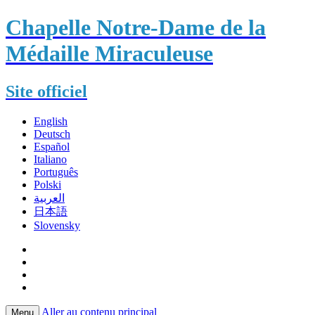
Chapelle Notre-Dame de la
Médaille Miraculeuse
Site officiel
English
Deutsch
Español
Italiano
Português
Polski
العربية
日本語
Slovensky
Aller au contenu principal
Menu