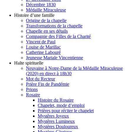
Décembre 1830
Médaille Miraculeuse
Histoire d’une famille
Origine de la chapelle
Transformations de la chapelle
Chapelle en ses détails
Compagnie des Filles de la Charité
Vincent de Paul
Louise de Marillac
Catherine Labouré
Jeunesse Mariale Vincentienne
Halte spirituelle
Neuvaine à Notre-Dame de la Médaille Miraculeuse
(2020) en direct à 18h30
Mot du Recteur
Prière Fin de Pandémie
Prions
Rosaire
Histoire du Rosaire
Chapelet, mode d’emploi
Prières pour réciter le chapelet
Mystères Joyeux
Mystères Lumineux
Mystères Douloureux
Mystères Glorieux