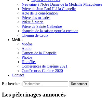
Neuvaine à Notre Dame de la Médaille Miraculeuse
Prière de Jean Paul II à la Chapelle
Acte de la consécration
Prière des malades
Prière à Marie
Prière de Sainte Catherine
chapelet de la saison pour la creation
Chemin de Croix
Médias
Vidéos
Audio
Carnets de la Chapelle
Photos
Homélies
Conférences de Carême 2021
Conférences Carême 2020
Contact
Rechercher :
Les pèlerinages annoncés