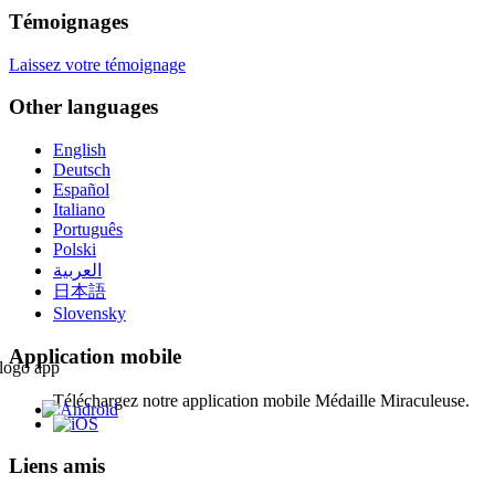
Témoignages
Laissez votre témoignage
Other languages
English
Deutsch
Español
Italiano
Português
Polski
العربية
日本語
Slovensky
Application mobile
Téléchargez notre application mobile Médaille Miraculeuse.
Liens amis