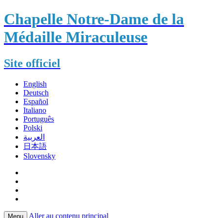
Chapelle Notre-Dame de la
Médaille Miraculeuse
Site officiel
English
Deutsch
Español
Italiano
Português
Polski
العربية
日本語
Slovensky
Aller au contenu principal
Menu