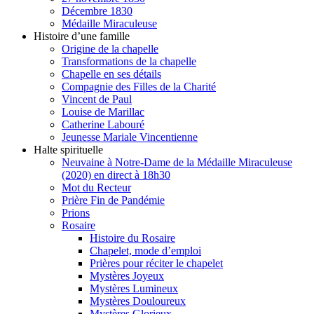
Décembre 1830
Médaille Miraculeuse
Histoire d’une famille
Origine de la chapelle
Transformations de la chapelle
Chapelle en ses détails
Compagnie des Filles de la Charité
Vincent de Paul
Louise de Marillac
Catherine Labouré
Jeunesse Mariale Vincentienne
Halte spirituelle
Neuvaine à Notre-Dame de la Médaille Miraculeuse
(2020) en direct à 18h30
Mot du Recteur
Prière Fin de Pandémie
Prions
Rosaire
Histoire du Rosaire
Chapelet, mode d’emploi
Prières pour réciter le chapelet
Mystères Joyeux
Mystères Lumineux
Mystères Douloureux
Mystères Glorieux