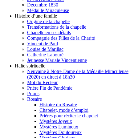
Décembre 1830
Médaille Miraculeuse
Histoire d’une famille
Origine de la chapelle
Transformations de la chapelle
Chapelle en ses détails
Compagnie des Filles de la Charité
Vincent de Paul
Louise de Marillac
Catherine Labouré
Jeunesse Mariale Vincentienne
Halte spirituelle
Neuvaine à Notre-Dame de la Médaille Miraculeuse
(2020) en direct à 18h30
Mot du Recteur
Prière Fin de Pandémie
Prions
Rosaire
Histoire du Rosaire
Chapelet, mode d’emploi
Prières pour réciter le chapelet
Mystères Joyeux
Mystères Lumineux
Mystères Douloureux
Mystères Glorieux