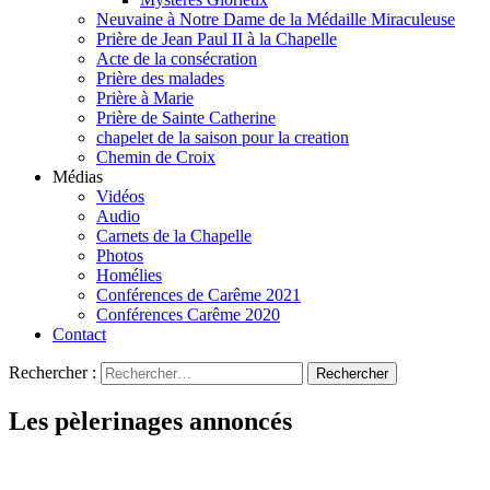
Neuvaine à Notre Dame de la Médaille Miraculeuse
Prière de Jean Paul II à la Chapelle
Acte de la consécration
Prière des malades
Prière à Marie
Prière de Sainte Catherine
chapelet de la saison pour la creation
Chemin de Croix
Médias
Vidéos
Audio
Carnets de la Chapelle
Photos
Homélies
Conférences de Carême 2021
Conférences Carême 2020
Contact
Rechercher :
Les pèlerinages annoncés