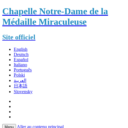
Chapelle Notre-Dame de la
Médaille Miraculeuse
Site officiel
English
Deutsch
Español
Italiano
Português
Polski
العربية
日本語
Slovensky
Aller au contenu principal
Menu