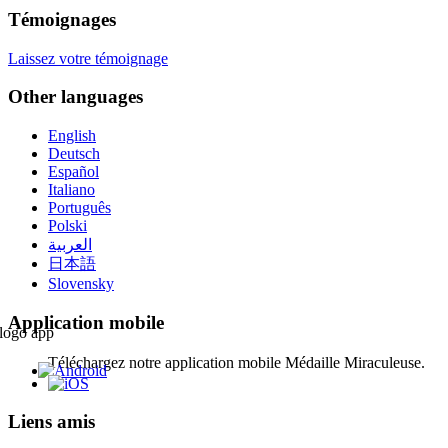
Témoignages
Laissez votre témoignage
Other languages
English
Deutsch
Español
Italiano
Português
Polski
العربية
日本語
Slovensky
Application mobile
Téléchargez notre application mobile Médaille Miraculeuse.
Liens amis