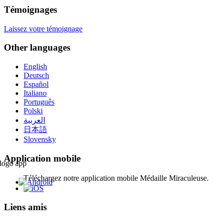
Témoignages
Laissez votre témoignage
Other languages
English
Deutsch
Español
Italiano
Português
Polski
العربية
日本語
Slovensky
Application mobile
Téléchargez notre application mobile Médaille Miraculeuse.
Liens amis