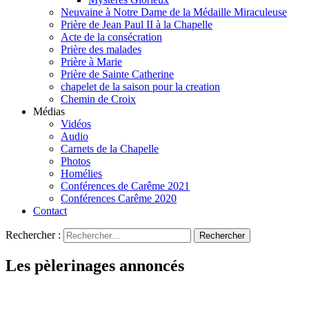
Neuvaine à Notre Dame de la Médaille Miraculeuse
Prière de Jean Paul II à la Chapelle
Acte de la consécration
Prière des malades
Prière à Marie
Prière de Sainte Catherine
chapelet de la saison pour la creation
Chemin de Croix
Médias
Vidéos
Audio
Carnets de la Chapelle
Photos
Homélies
Conférences de Carême 2021
Conférences Carême 2020
Contact
Rechercher :
Les pèlerinages annoncés