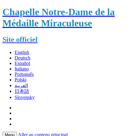
Chapelle Notre-Dame de la
Médaille Miraculeuse
Site officiel
English
Deutsch
Español
Italiano
Português
Polski
العربية
日本語
Slovensky
Aller au contenu principal
Menu